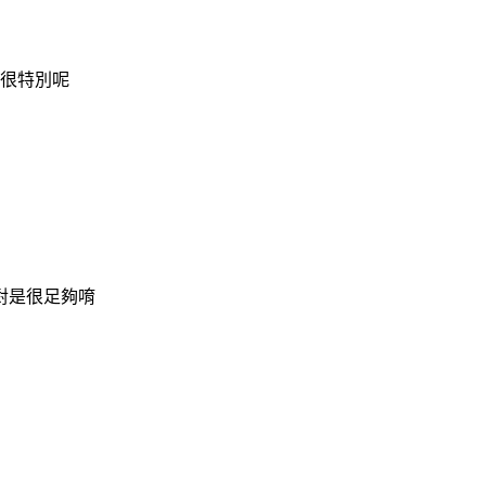
管很特別呢
對是很足夠唷