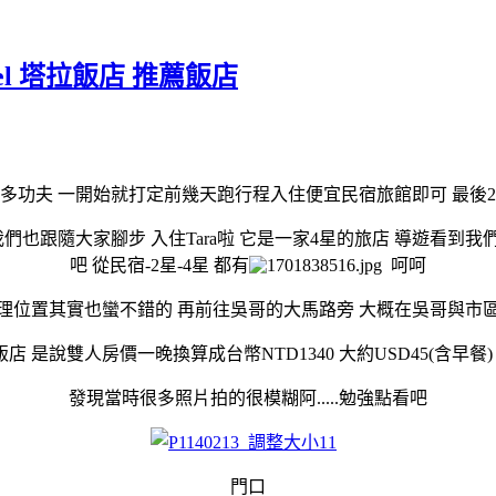
otel 塔拉飯店 推薦飯店
多功夫 一開始就打定前幾天跑行程入住便宜民宿旅館即可 最後
我們也跟隨大家腳步 入住Tara啦 它是一家4星的旅店 導遊看到
吧 從民宿-2星-4星 都有
呵呵
理位置其實也蠻不錯的 再前往吳哥的大馬路旁 大概在吳哥與市
是說雙人房價一晚換算成台幣NTD1340 大約USD45(含早餐)
發現當時很多照片拍的很模糊阿.....勉強點看吧
門口