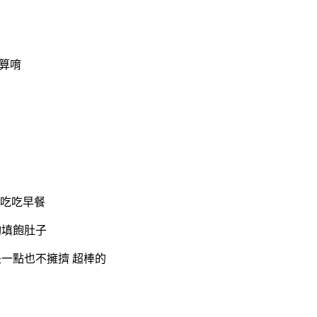
算唷
的吃吃早餐
足夠填飽肚子
一點也不擁擠 超棒的