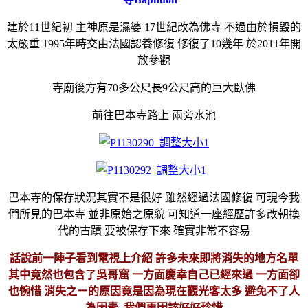
建於11世紀初 主神原是濕婆 17世紀改為佛寺 不過由於損毀的
太嚴重 1995年時交由法國認養修復 修復了10幾年 於2011年開
放參觀
寺廟後方有70多公尺長9公尺高的巨大臥佛
前往巴本寺路上 兩旁水池
巴本寺的保存狀況其實不是很好 雖然經過法國修復 可現今我
們所見的巴本寺 並非原始之原貌 可知道一座經歷許多改朝換
代的古蹟 要被保存下來 確實非常不容易
話說前一陣子看到電視上介紹 許多未來即將消失的地方名單
其中竟然也包含了吳哥窟 一方面慶幸自己已經來過 一方面卻
也惋惜 消失之ㄧ的原因竟是因為現在觀光客太多 避免不了人
為因素 我們更因該好好珍惜