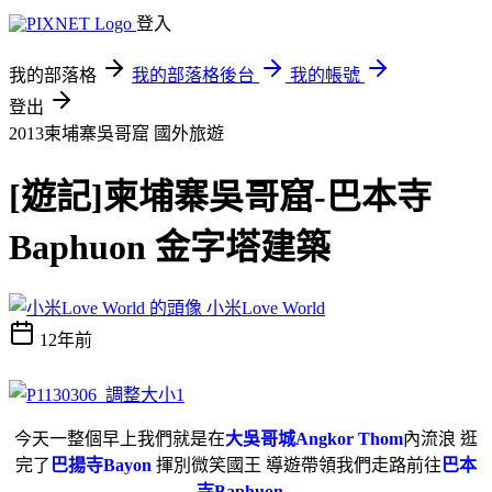
登入
我的部落格
我的部落格後台
我的帳號
登出
2013柬埔寨吳哥窟
國外旅遊
[遊記]柬埔寨吳哥窟-巴本寺
Baphuon 金字塔建築
小米Love World
12年前
今天一整個早上我們就是在
大吳哥城Angkor Thom
內流浪 逛
完了
巴揚寺Bayon
揮別微笑國王 導遊帶領我們走路前往
巴本
寺Baphuon