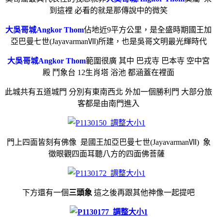
到這裡 必看的就是那傳說中的微笑
大
吳哥城Angkor Thom
佔地近9平方公里，是全盛時期國王加
亞巴曼七世(JayavarmanⅦ)所建，也是吳哥文明最光輝時代
大
吳哥城Angkor Thom
範圍很廣 其中 巴戎寺
巴本寺
空中宮
殿 鬥象台 12生肖塔 浴池 都涵蓋在裡面
此城共有五道城門 分別有東南西北 外加一個勝利門 大部分旅
客都是由南門進入
門上四面皆刻有佛像 是國王加亞巴曼七世(JayavarmanⅦ) 象
徵眼觀四面耳聽八方的四面佛菩薩
下方還有一個
三頭象
這之後再跟其他神像一起提吧