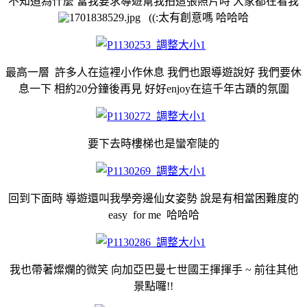
不知道為什麼 當我要求導遊幫我拍這張照片時 大家都在看我
((:太有創意嗎 哈哈哈
最高一層 許多人在這裡小作休息 我們也跟導遊說好 我們要休
息一下 相約20分鐘後再見 好好enjoy在這千年古蹟的氛圍
要下去時樓梯也是蠻窄陡的
回到下面時 導遊還叫我學旁邊仙女姿勢 說是有相當困難度的
easy for me 哈哈哈
我也帶著燦爛的微笑 向加亞巴曼七世國王揮揮手 ~ 前往其他
景點囉!!