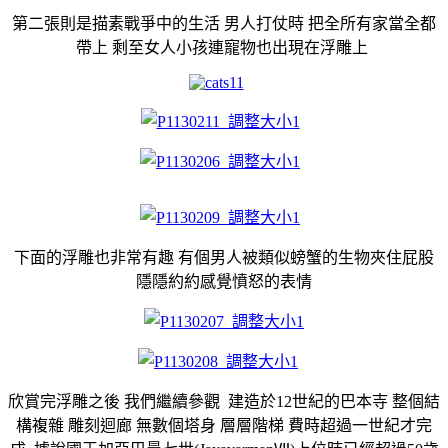
第二張則是描素戰爭中的生活 男人打仗時 把全所有家當全都
帶上 剩至女人小孩連寵物也出現在浮雕上
下面的浮雕也非常有趣 有個男人被類似螃蟹的生物夾住屁股
隱隱約約感覺憤怒的表情
欣賞完浮雕之後 我們繼續參觀 建造於12世紀的巴本寺 整個結
構複雜 雕刻迴廊 無數個塔身 層層階梯 費時超過一世紀才完