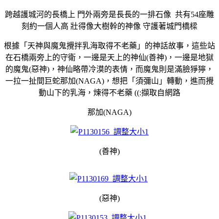
跨越護城河的長橋上 門外兩旁是長長的一排石像 共有54座雕
刻約一個人高 壯得像大樹幹的神像 守護著城門橋樑
根據「天神與魔鬼攪拌乳海取得不老藥」的神話故事，這些站
在石橋兩旁上的守衛，一邊是天上的神仙(善神)，一邊是地獄
的魔鬼(惡神)，神仙略帶冷漠的表情，而魔鬼則是滿臉猙獰，
一拉一扯間巨蛇那加
(NAGA)
，想把「須彌山」轉動，進而攪
動山下的乳海，煉得不老藥 ((:擷取自網路
那加
(NAGA)
(善神)
(惡神)