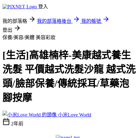
登入
我的部落格
我的部落格後台
我的帳號
登出
保養/美容/美體
美容彩妝
[生活]高雄楠梓-美康越式養生
洗髮 平價越式洗髮沙龍 越式洗
頭/臉部保養/傳統採耳/草藥泡
腳按摩
小米Love World
2年前