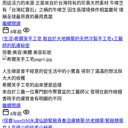
而這活力的來源 正是來自於台灣特有的珍貴天然素材 牛樟芝
有「台灣紅寶石」之稱的牛樟芝 因生長環境條件相當嚴苛 堪
稱全球最昂貴的藥用真菌
繼續閱讀
8年前
[生活]希爾芙手工皂 取自於大地精華的天然冷製手工皂x工藝
師的肌膚秘密
保養/美容/美體
美容彩妝
人生總是會不經意的從生活中的小驚喜 得到了滿滿的想法與
大大的收穫
希爾芙手工皂的由來便是這樣
來自於三義一位專門創作聚寶盆的工藝師父 發現在創作綠檀
香時手的膚質會有明顯的不同
繼續閱讀
8年前
[保養]userISM水漾仙跡緊緻青春活膚精華/抗老精華/緊緻精華
女人年過25的抗老小秘密