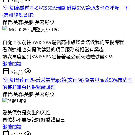
7年前
[保養]高雄前金-SWISSPA瑞醫 健髮SPA讓頭皮也森呼吸一下
(高雄旗艦會館)
保養/美容/美體
美容彩妝
自從上次前往SWISSPA瑞醫高雄旗艦會館做我的產後課程
看到這裡也有提供健髮的項目服務就相當有興趣
這次再度回到SWISSPA是帶著老公前來體驗健髮SPA
繼續閱讀
7年前
[保養]台南南區-漾采美學spa館(文南店) 醫美界高達53%市佔率
的茱莉雅朵抗皺緊緻護理
保養/美容/美體
美容彩妝
愛美保養是女生的天性
再忙都不要忘記好好愛護自己
繼續閱讀