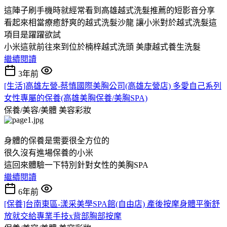
這陣子刷手機時就經常看到高雄越式洗髮推薦的短影音分享
看起來相當療癒舒爽的越式洗髮沙龍 讓小米對於越式洗髮這
項目是躍躍欲試
小米這就前往來到位於楠梓越式洗頭 美康越式養生洗髮
繼續閱讀
3年前
[生活]高雄左營-蔡慎國際美胸公司(高雄左營店) 多愛自己系列
女性專屬的保養(高雄美胸保養/美胸SPA)
保養/美容/美體
美容彩妝
身體的保養是需要很全方位的
很久沒有進場保養的小米
這回來體驗一下特別針對女性的美胸SPA
繼續閱讀
6年前
[保養]台南東區-漾采美學SPA館(自由店) 產後按摩身體平衡舒
放就交給專業手技x背部胸部按摩