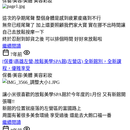
保養/美容/美體
美容彩妝
這次的孕期尾聲 整個身體是感到疲累痠痛到不行
無奈已經尾聲了 加上還要照顧我們家大寶 實在挪不出時間讓
自己去放鬆按摩一下
終於忍耐到卸貨之後 可以排個時間 好好來放鬆啦
繼續閱讀
7年前
[保養]高雄左營-放鬆美學SPA館(左營店) 全新館別，全新課
程，優雅享受
保養/美容/美體
美容彩妝
讓小米很喜歡的放鬆美學SPA館於今年度的1月份 又有新館開
張囉!!
新館的位置就座落的左營區的富國路上
周圍有著很多美食環繞 享受過後 還能去大飽口福一番
繼續閱讀