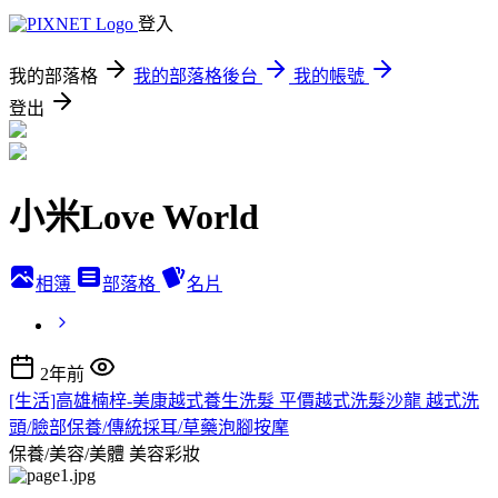
登入
我的部落格
我的部落格後台
我的帳號
登出
小米Love World
相簿
部落格
名片
2年前
[生活]高雄楠梓-美康越式養生洗髮 平價越式洗髮沙龍 越式洗
頭/臉部保養/傳統採耳/草藥泡腳按摩
保養/美容/美體
美容彩妝