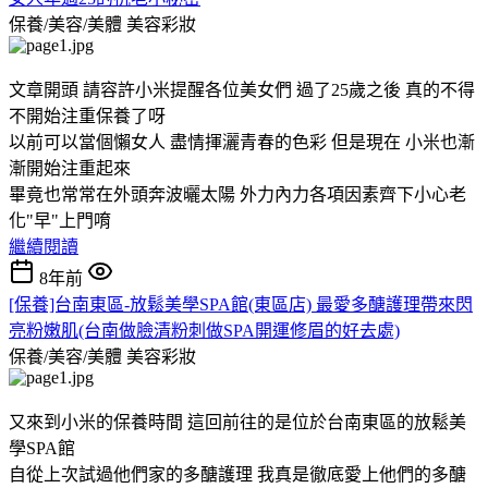
保養/美容/美體
美容彩妝
文章開頭 請容許小米提醒各位美女們 過了25歲之後 真的不得
不開始注重保養了呀
以前可以當個懶女人 盡情揮灑青春的色彩 但是現在 小米也漸
漸開始注重起來
畢竟也常常在外頭奔波曬太陽 外力內力各項因素齊下小心老
化"早"上門唷
繼續閱讀
8年前
[保養]台南東區-放鬆美學SPA館(東區店) 最愛多醣護理帶來閃
亮粉嫩肌(台南做臉清粉刺做SPA開運修眉的好去處)
保養/美容/美體
美容彩妝
又來到小米的保養時間 這回前往的是位於台南東區的放鬆美
學SPA館
自從上次試過他們家的多醣護理 我真是徹底愛上他們的多醣