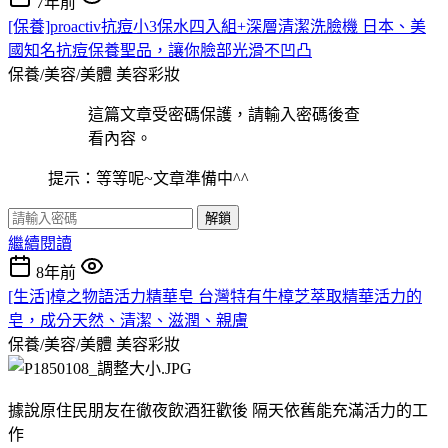
7年前
[保養]proactiv抗痘小3保水四入組+深層清潔洗臉機 日本、美
國知名抗痘保養聖品，讓你臉部光滑不凹凸
保養/美容/美體
美容彩妝
這篇文章受密碼保護，請輸入密碼後查
看內容。
提示：等等呢~文章準備中^^
解鎖
繼續閱讀
8年前
[生活]樟之物語活力精華皂 台灣特有牛樟芝萃取精華活力的
皂，成分天然、清潔、滋潤、親膚
保養/美容/美體
美容彩妝
據說原住民朋友在徹夜飲酒狂歡後 隔天依舊能充滿活力的工
作