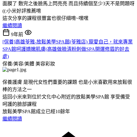
面膜了 敷完之後臉馬上閃亮亮 而且持續個至少3天不是問題呀
((:小米好評推薦唷
這次分享的課程很豐富也很仔細唷~嘿嘿
繼續閱讀
9年前
[保養]高雄苓雅-放鬆美學SPA館(苓雅店) 寵愛自己，就來專業
SPA館呵護嬌嫩肌膚(高雄做臉清粉刺做SPA開運修眉的好去
處)
保養/美容/美體
美容彩妝
保養護膚 是現代女性們重要的課題 也是小米喜歡用來放鬆很
棒的方法之一
這回小米來到位於文化中心附近的放鬆美學SPA館 享受備受
呵護的臉部課程
放鬆美學SPA館成立已經10餘年
繼續閱讀