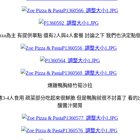
za為主 有提供單點 還有2人與4人套餐 討論之下 我們也決定點個2
燻雞鴨胸綠竹筍沙拉
3-4人食用 疏菜部分吃起來很鮮脆 但是鴨胸就很不討喜了 看
酸醬汁開胃