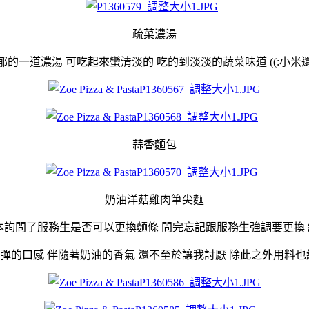
疏菜濃湯
的一道濃湯 可吃起來蠻清淡的 吃的到淡淡的蔬菜味道 ((:小
蒜香麵包
奶油洋菇雞肉筆尖麵
本詢問了服務生是否可以更換麵條 問完忘記跟服務生強調要更換
彈的口感 伴隨著奶油的香氣 還不至於讓我討厭 除此之外用料