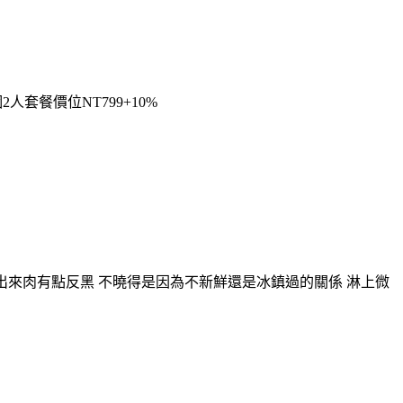
人套餐價位NT799+10%
的出來肉有點反黑 不曉得是因為不新鮮還是冰鎮過的關係 淋上微