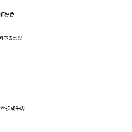
 都好香
料下去炒製
菜盤換成牛肉