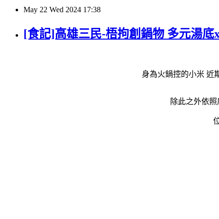
May
22
Wed
2024
17:38
[食記]高雄三民-梧拘創鍋物 多元湯底
身為火鍋控的小米 近
除此之外依照