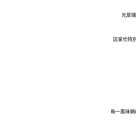
光是端
店家也特
毎一風味鍋