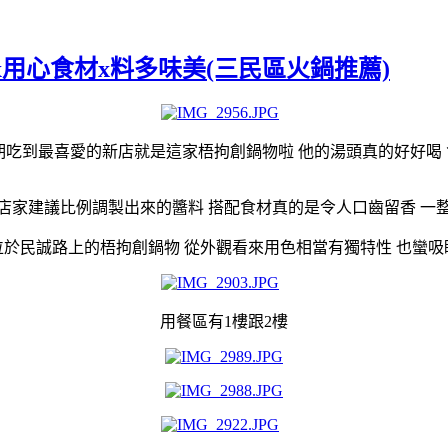
x用心食材x料多味美(三民區火鍋推薦)
期吃到最喜愛的新店就是這家梧拘創鍋物啦 他的湯頭真的好好喝
店家建議比例調製出來的醬料 搭配食材真的是令人口齒留香 一
位於民誠路上的梧拘創鍋物 從外觀看來用色相當有獨特性 也蠻吸
用餐區有1樓跟2樓