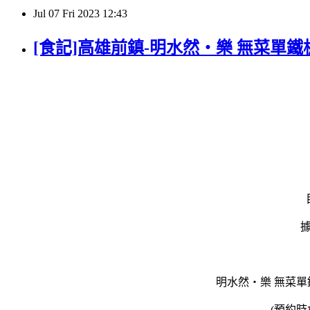
Jul
07
Fri
2023
12:43
[食記]高雄前鎮-明水然・樂 無菜單
明水然・樂 無菜單
(預約