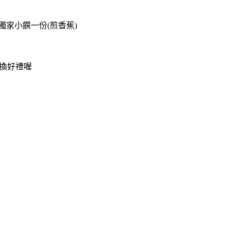
獨家小饌一份(煎香蕉)
兌換好禮喔