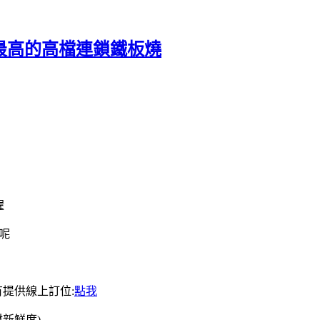
價最高的高檔連鎖鐵板燒
喔
呢
提供線上訂位:
點我
新鮮度)