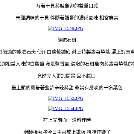
有著干貝與鮭魚卵的雙重口感
未經調味的干貝 伴隨著蟹膏的濃郁氣味 相當鮮美
龍膽石斑
香煎過的龍膽石斑 使用白蘿蔔鋪底 淋上特製壽喜燒醬 灑上蝦夷
煮到相當入味的白蘿蔔 滿是醬香氣 滑嫩的石斑魚肉與壽喜燒醬的
竟然令人更加開胃 且不膩口
最上頭的蔥帶著些許辛辣與甜 非常有層次的一道菜色
在上完前面一道料理時
廚師接著將今日主菜放上鐵板 嘎嘎作響了