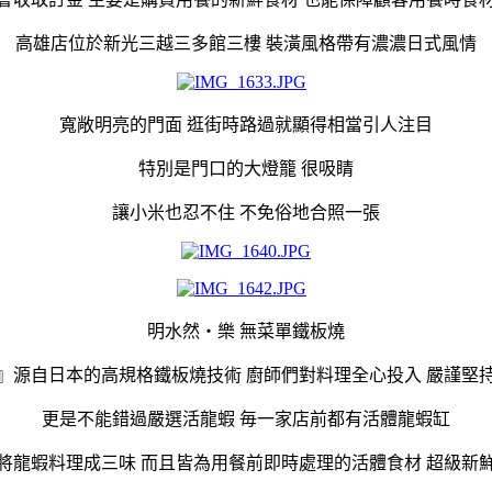
高雄店位於新光三越三多館三樓 裝潢風格帶有濃濃日式風情
寬敞明亮的門面 逛街時路過就顯得相當引人注目
特別是門口的大燈籠 很吸睛
讓小米也忍不住 不免俗地合照一張
明水然・樂 無菜單鐵板燒
』源自日本的高規格鐵板燒技術 廚師們對料理全心投入 嚴謹堅
更是不能錯過嚴選活龍蝦 毎一家店前都有活體龍蝦缸
將龍蝦料理成三味 而且皆為用餐前即時處理的活體食材 超級新