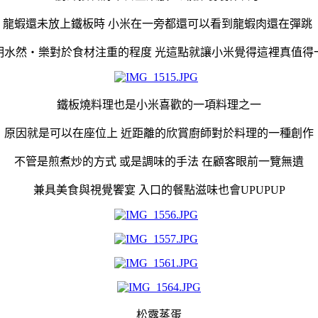
龍蝦還未放上鐵板時 小米在一旁都還可以看到龍蝦肉還在彈跳
明水然・樂對於食材注重的程度 光這點就讓小米覺得這裡真值得
鐵板燒料理也是小米喜歡的一項料理之一
原因就是可以在座位上 近距離的欣賞廚師對於料理的一種創作
不管是煎煮炒的方式 或是調味的手法 在顧客眼前一覽無遺
兼具美食與視覺饗宴 入口的餐點滋味也會UPUPUP
松露蒸蛋