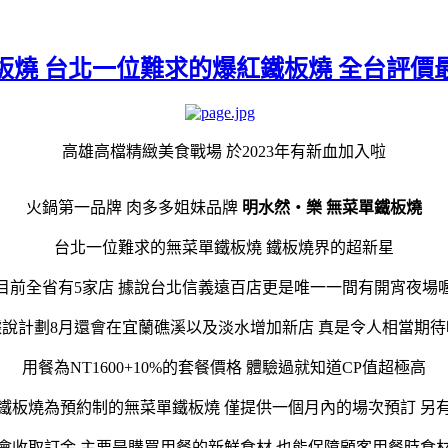
鐵板燒 台北一位難求的爆紅鐵板燒 全台評
高雄高檔精緻美食戰場 於2023年有新血加入啦
火鍋第一品牌 肉多多姐妹品牌
明水然・樂 無菜單鐵板燒
台北一位難求的無菜單鐵板燒 鐵板燒界的超新星
目前全省有5家店 據說台北信義遠百店更是唯一一間有開宵夜場
據說計劃8月還會在宜蘭礁溪以及淡水增加新店 真是令人相當期待
用餐為NT1600+10%的套餐價格 體驗過就知道CP值超極高
鐵板燒為預約制的無菜單鐵板燒 僅提供一個月內的場次預訂 另有
時會收取訂金 主要是購買用餐的新鮮食材 也能保障顧客用餐時食材