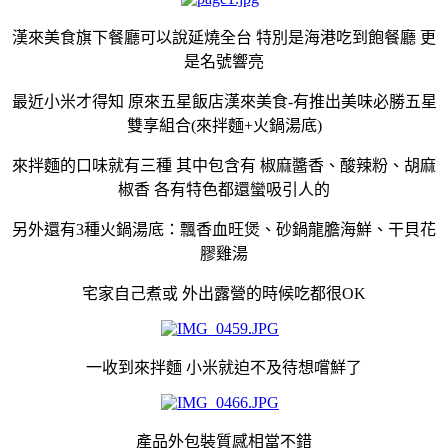
漢來美食旗下餐廳可以說延燒全台 特別是海港吃到飽餐廳 更
是名號響亮
最近小米才得知 原來五星飯店漢來美食-有推出美味必勝五星
雙享組合(來拌麵+火鍋湯底)
來拌麵的口味就有三種 其中包含有 椒麻醬香、酸辣粉、胡麻
椒香 各有特色都還蠻吸引人的
另外還有3種火鍋湯底：飄香血旺煲、砂鍋龍膽海鮮、干貝花
膠雞湯
宅家自己煮或 外出露營的時候吃都很OK
一收到來拌麵 小米就迫不及待想嚐鮮了
產品外包裝質感相當不錯