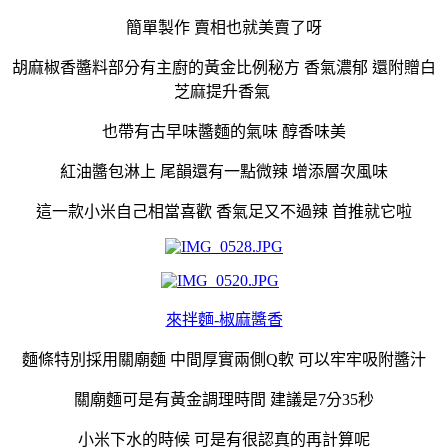
簡單製作 賣相也就美賣了呀
胡麻椒香醬料部分有主廚的黃金比例秘方 香氣濃郁 還附贈白
芝麻提升香氣
也帶有古早味醬麵的氣味 醇香味美
紅油醬包淋上 尾韻還有一點微辣 增添層次風味
這一款小米自己相當喜歡 香氣足又不過辣 首推就它啦
來拌麵-椒麻醬香
麵條特別採用關廟麵 中間厚實兩側Q軟 可以牢牢吸附醬汁
關廟麵可是有黃金調理時間 建議是7分35秒
小米下水的時候 可是有很認真的再計算呢