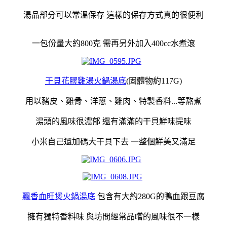
湯品部分可以常溫保存 這樣的保存方式真的很便利
一包份量大約800克 需再另外加入400cc水煮滾
干貝花膠雞湯火鍋湯底
(固體物約117G)
用以豬皮、雞骨、洋蔥、雞肉、特製香料...等熬煮
湯頭的風味很濃郁 還有滿滿的干貝鮮味提味
小米自己還加碼大干貝下去 一整個鮮美又滿足
飄香血旺煲火鍋湯底
包含有大約280G的鴨血跟豆腐
擁有獨特香料味 與坊間經常品嚐的風味很不一樣