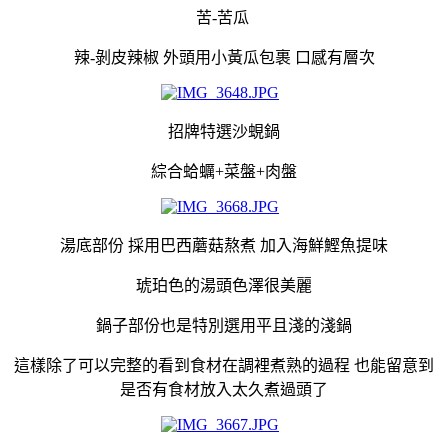
苦-苦瓜
辣-剝皮辣椒 外頭用小黃瓜包裹 口感有層次
招牌特選沙蜆鍋
綜合蛤蠣+菜盤+肉盤
湯底部份 採用巴西蘑菇熬煮 加入海鮮鰹魚提味
琥珀色的湯頭色澤很美麗
鍋子部份也是特別選用平且淺的淺鍋
這樣除了可以完整的看到食材在調裡煮熟的過程 也能留意到
是否有食材放入太久煮過頭了