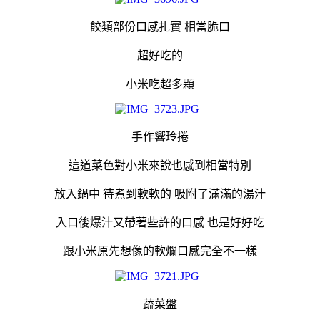
餃類部份口感扎實 相當脆口
超好吃的
小米吃超多顆
手作響玲捲
這道菜色對小米來說也感到相當特別
放入鍋中 待煮到軟軟的 吸附了滿滿的湯汁
入口後爆汁又帶著些許的口感 也是好好吃
跟小米原先想像的軟爛口感完全不一樣
蔬菜盤