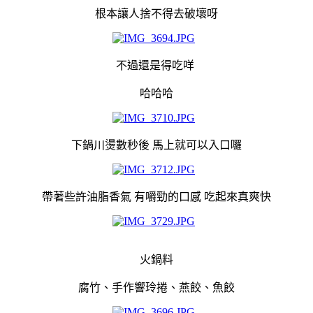
根本讓人捨不得去破壞呀
不過還是得吃咩
哈哈哈
下鍋川燙數秒後 馬上就可以入口囉
帶著些許油脂香氣 有嚼勁的口感 吃起來真爽快
火鍋料
腐竹、手作響玲捲、燕餃、魚餃