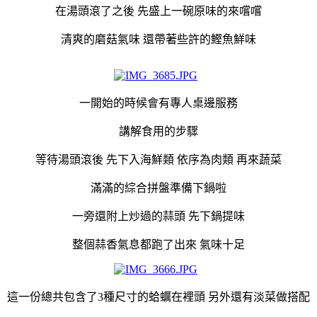
在湯頭滾了之後 先盛上一碗原味的來嚐嚐
清爽的磨菇氣味 還帶著些許的鰹魚鮮味
一開始的時候會有專人桌邊服務
講解食用的步驟
等待湯頭滾後 先下入海鮮類 依序為肉類 再來蔬菜
滿滿的綜合拼盤準備下鍋啦
一旁還附上炒過的蒜頭 先下鍋提味
整個蒜香氣息都跑了出來 氣味十足
這一份總共包含了3種尺寸的蛤蠣在裡頭 另外還有淡菜做搭配