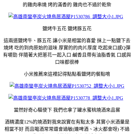
的雞肉串燒 烤的滿香的 雞肉也不過於乾柴
鹽烤牛五花 鹽烤豚五花
這兩道鹽烤牛、豚五花 讓小米是相當的喜愛 抹上一點鹽下去
燒烤 吃的到肉原始的滋味 厚實的的肉片厚度 吃起來口感Q彈
有嚼勁 伴隨著大把蔥花一起入口 鹹香且帶有油脂香氣 口感與
口味都很棒
小米推薦來這裡記得點點看鹽烤的餐點唷
當然好奇心驅使下 我們也拿了罐水蜜桃燒酒來品嘗
酒精濃度12%的燒酒對我來說實在有點太多 其實小米酒量是
相當不好 而且喝酒常常還會過敏(連啤酒、冰火都會呀) 不過