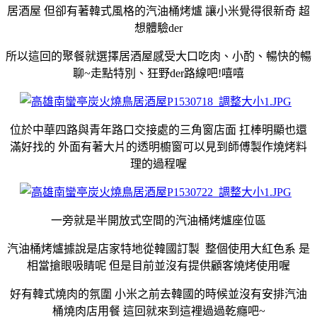
居酒屋 但卻有著韓式風格的汽油桶烤爐 讓小米覺得很新奇 超
想體驗der
所以這回的聚餐就選擇居酒屋感受大口吃肉、小酌、暢快的暢
聊~走點特別、狂野der路線吧!嘻嘻
位於中華四路與青年路口交接處的三角窗店面 扛棒明顯也還
滿好找的 外面有著大片的透明櫥窗可以見到師傅製作燒烤料
理的過程喔
一旁就是半開放式空間的汽油桶烤爐座位區
汽油桶烤爐據說是店家特地從韓國訂製 整個使用大紅色系 是
相當搶眼吸睛呢 但是目前並沒有提供顧客燒烤使用喔
好有韓式燒肉的氛圍 小米之前去韓國的時候並沒有安排汽油
桶燒肉店用餐 這回就來到這裡過過乾癮吧~