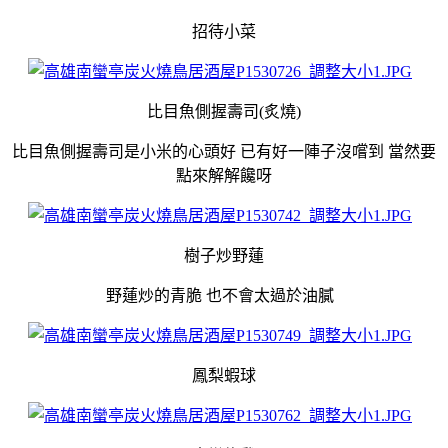
招待小菜
比目魚側握壽司(炙燒)
比目魚側握壽司是小米的心頭好 已有好一陣子沒嚐到 當然要
點來解解饞呀
樹子炒野蓮
野蓮炒的青脆 也不會太過於油膩
鳳梨蝦球