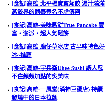
[食記]高雄-北平楊寶寶蒸餃 湯汁滿滿
蒸餃界的鼎泰豐名不虛傳阿
[食記]高雄-美味鬆餅True Pancake 豐
富‧澎派‧超人氣鬆餅
[食記]高雄-鹿仔草冰店 古早味特色好
冰~推薦
[食記]高雄-宇兵衛Uhee Sushi 讓人忍
不住頻頻加點的炙美味
[食記]高雄-一風堂(漢神巨蛋店) 持續
發燒中的日本拉麵