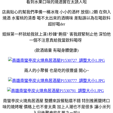
看到水果口味的燒酒實在太誘人啦
店員貼心的幫我們準備一桶冰塊 小小的酒杯 放個1.2顆 在倒入
燒酒 水蜜桃的清香 喝不太出來的酒精味 差點誤以為在喝飲料
超好喝der
姐妹第一杯就給我就上演1秒鐘"齁搭" 害我趕緊制止他 深怕他
一個不注意真給我當飲料喝呀
(飲酒過量 有礙身體健康)
兩人的小聚餐 也是吃的很豐盛 開心~
南蠻亭炭火燒鳥居酒屋 整體來說餐點還不錯 特別推薦鹽烤口
味的燒烤喔 價格上也不會太貴 加上人潮也不是很多 讓小米列
入日後聚會的名單之ㄧ啦!!