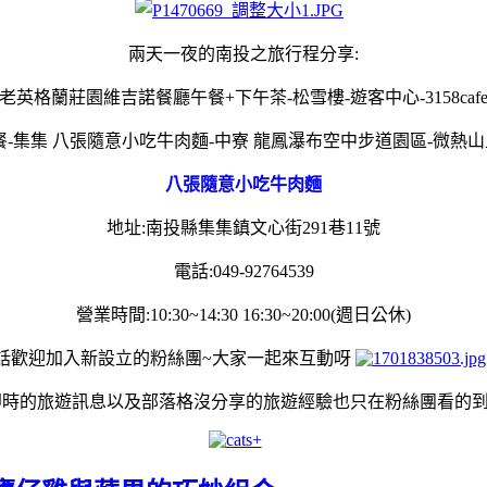
兩天一夜的南投之旅行程分享:
-老英格蘭莊園維吉諾餐廳午餐+下午茶-松雪樓-遊客中心-3158ca
早餐-集集 八張隨意小吃牛肉麵-中寮 龍鳳瀑布空中步道園區-微熱山
八張隨意小吃牛肉麵
地址:南投縣集集鎮文心街291巷11號
電話:049-92764539
營業時間:10:30~14:30 16:30~20:00(週日公休)
話歡迎加入新設立的粉絲團~大家一起來互動呀
即時的旅遊訊息以及部落格沒分享的旅遊經驗也只在粉絲團看的