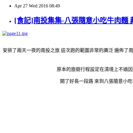
Apr
27
Wed
2016
08:49
[食記]南投集集-八張隨意小吃牛肉麵
安排了兩天一夜的南投之旅 這次跑的範圍非常的廣泛 遍佈了南
原本的旅遊行程設定在清境上不過因為
開了好長一段路 來到八張隨意小吃