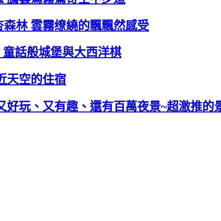
杏森林 雲霧缭繞的飄飄然感受
) 童話般城堡與大西洋棋
接近天空的住宿
 又好玩、又有趣、還有百萬夜景~超激推的