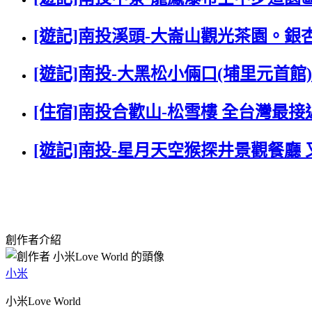
[遊記]南投溪頭-大崙山觀光茶園。銀
[遊記]南投-大黑松小倆口(埔里元首館
[住宿]南投合歡山-松雪樓 全台灣最
[遊記]南投-星月天空猴探井景觀餐廳
創作者介紹
小米
小米Love World