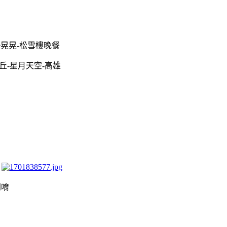
fe晃晃-松雪樓晚餐
丘-星月天空-高雄
到唷