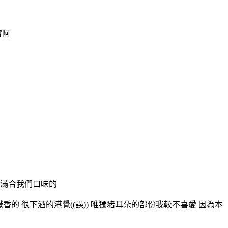
富阿
都滿合我們口味的
香的 很下酒的港覺((誤)) 唯獨豬耳朵的部份我較不喜愛 因為本