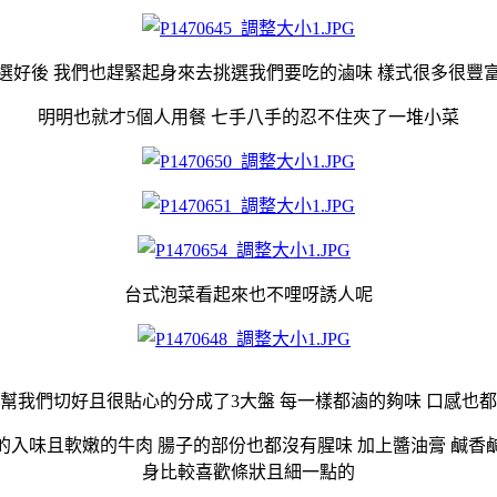
選好後 我們也趕緊起身來去挑選我們要吃的滷味 樣式很多很豐
明明也就才5個人用餐 七手八手的忍不住夾了一堆小菜
台式泡菜看起來也不哩呀誘人呢
幫我們切好且很貼心的分成了3大盤 每一樣都滷的夠味 口感也
們滷的入味且軟嫩的牛肉 腸子的部份也都沒有腥味 加上醬油膏 鹹香鹹
身比較喜歡條狀且細一點的