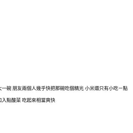
大一碗 朋友兩個人幾乎快把那碗吃個精光 小米還只有小吃ㄧ點
加入點酸菜 吃起來相當爽快