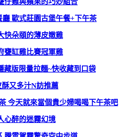
別甕仔雞與蘋果的巧妙組合
餐廳 歐式莊園古堡午餐+下午茶
想大快朵頤的薄皮嫩雞
政府甕缸雞比賽冠軍雞
屯隱藏版限量拉麵~快收藏到口袋
 皮酥又多汁N訪推薦
下午茶 今天就來當個貴少婦喝喝下午茶吧
叫人心醉的迷霧幻境
區 騰雲駕霧驚奇空中步道