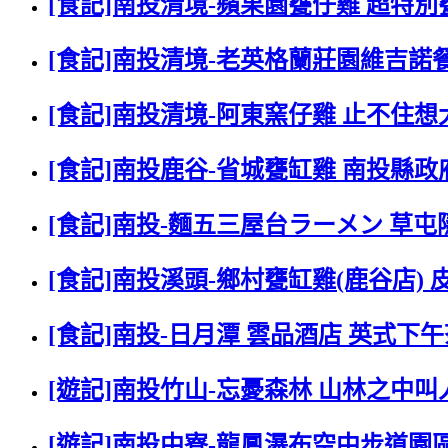
[食記]南投清境-蘋果園甕仔雞 超特
[食記]南投清境-老英格蘭莊園維吉諾
[食記]南投清境-阿東窯仔雞 止不住
[食記]南投鹿谷-省城甕缸雞 南投縣
[食記]南投-麵五三屋台ラーメン 草
[食記]南投溪頭-鄉村甕缸雞(鹿谷店)
[食記]南投-日月潭 雲品酒店 英式
[遊記]南投竹山-忘憂森林 山林之中
[遊記]南投中寮-龍鳳瀑布空中步道園