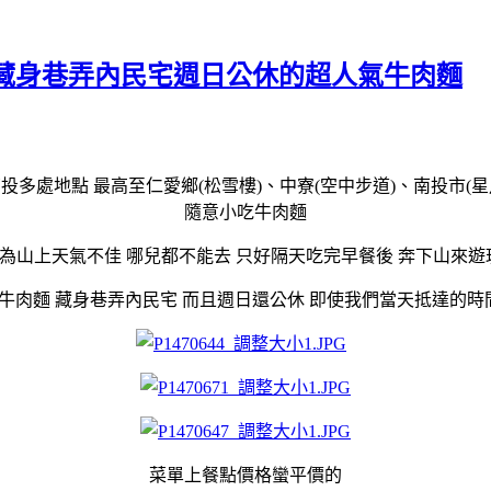
 藏身巷弄內民宅週日公休的超人氣牛肉麵
投多處地點 最高至仁愛鄉(松雪樓)、中寮(空中步道)、南投市(
隨意小吃牛肉麵
山上天氣不佳 哪兒都不能去 只好隔天吃完早餐後 奔下山來遊玩
牛肉麵 藏身巷弄內民宅 而且週日還公休 即使我們當天抵達的時
菜單上餐點價格蠻平價的