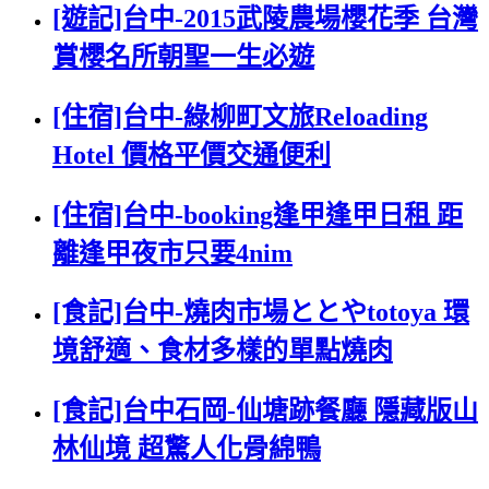
[遊記]台中-2015武陵農場櫻花季 台灣
賞櫻名所朝聖一生必遊
[住宿]台中-綠柳町文旅Reloading
Hotel 價格平價交通便利
[住宿]台中-booking逢甲逢甲日租 距
離逢甲夜市只要4nim
[食記]台中-燒肉市場ととやtotoya 環
境舒適、食材多樣的單點燒肉
[食記]台中石岡-仙塘跡餐廳 隱藏版山
林仙境 超驚人化骨綿鴨