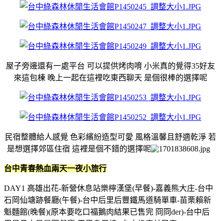
屋子旁邊還有一處平台 可以提供烤肉唷 小米真的覺得35好友
來這包棟 晚上一起在這裡吃東西聊天 是個很棒的選擇呢
民宿整體給人感覺 色彩繽紛造型可愛 風格溫馨且舒適乾淨 若
是想選擇郊區住宿 這裡是個不錯的選擇呢
台中青春熱血兩天一夜小旅行
DAY1 高雄出花-新營休息站樂檸漢堡(早餐)-嘉義熊大庄-台中
石岡仙塘跡餐廳(午餐)-台中后里后豐鐵馬道騎單車-苗栗賴新
魁麵館(晚餐)(原本要吃口福鵝肉結果已售完 冏冏der)-台中后