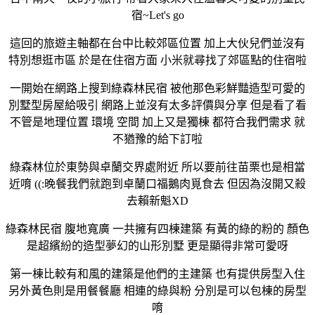
宿~Let's go
這回的旅遊主軸都在台中比較郊區位置 加上大伙兒們並沒有
特別想逛市區 於是在住宿方面 小米就尋找了郊區點的住宿啦
一開始在網路上搜到綠森林民宿 被他那色彩鮮豔造型可愛的
別墅型房屋給吸引 網路上並沒有太多評價與分享 但是看了看
不管是地理位置 環境 空間 加上又是獨棟 都符合我們需求 就
不猶豫的給下訂啦
綠森林位於東勢與卓蘭交界處附近 所以要前往苗栗也是相當
近唷 ((:晚餐我們就跑到卓蘭口福鵝肉覓食去 但因為沒開又殺
去賴新魁XD
綠森林民宿 腹地寬廣 一共擁有四棟建築 有黃的綠的粉的 顏色
是超繽紛的造型夢幻的山形別墅 更是顯得非常可愛呀
第一棟比較有和風的建築是他們的主建築 也有提供房型入住
另外黃色則是用餐餐廳 相連的綠與粉 分別是可以包棟的房型
唷