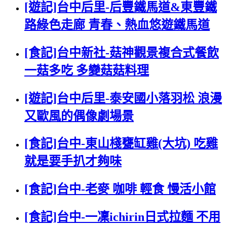
[遊記]台中后里-后豐鐵馬道&東豐鐵
路綠色走廊 青春、熱血悠遊鐵馬道
[食記]台中新社-菇神觀景複合式餐飲
一菇多吃 多變菇菇料理
[遊記]台中后里-泰安國小落羽松 浪漫
又歐風的偶像劇場景
[食記]台中-東山棧甕缸雞(大坑) 吃雞
就是要手扒才夠味
[食記]台中-老麥 咖啡 輕食 慢活小館
[食記]台中-一凜ichirin日式拉麵 不用