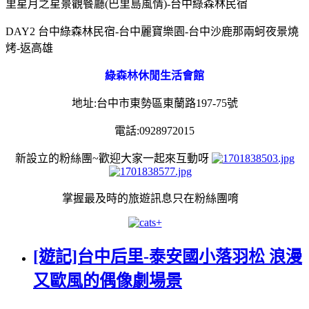
里星月之星景觀餐廳(巴里島風情)-台中綠森林民宿
DAY2 台中綠森林民宿-台中麗寶樂園-台中沙鹿那兩蚵夜景燒
烤-返高雄
綠森林休閒生活會館
地址:台中市東勢區東蘭路197-75號
電話:0928972015
新設立的粉絲團~歡迎大家一起來互動呀
掌握最及時的旅遊訊息只在粉絲團唷
[遊記]台中后里-泰安國小落羽松 浪漫
又歐風的偶像劇場景