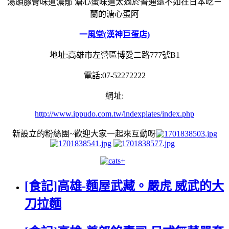
湯頭豚骨味道濃郁 溏心蛋味道太過於普通遠不如在日本吃ㄧ
蘭的溏心蛋阿
一風堂(漢神巨蛋店)
地址:高雄市左營區博愛二路777號B1
電話:07-52272222
網址:
http://www.ippudo.com.tw/indexplates/index.php
新設立的粉絲團~歡迎大家一起來互動呀
[食記]高雄-麵屋武藏。嚴虎 威武的大
刀拉麵