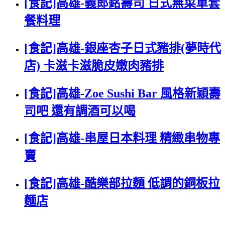
[食記]高雄-義郎銘壽司 日式無菜單套
餐料理
[食記]高雄-銀座杏子日式豬排(夢時代
店) 卡滋卡滋脆皮嫩肉豬排
[食記]高雄-Zoe Sushi Bar 風格新穎壽
司吧 還有調酒可以喝
[食記]高雄-串屋日本料理 精緻串物專
賣
[食記]高雄-酷樂部拉麵 低調的銅板拉
麵店