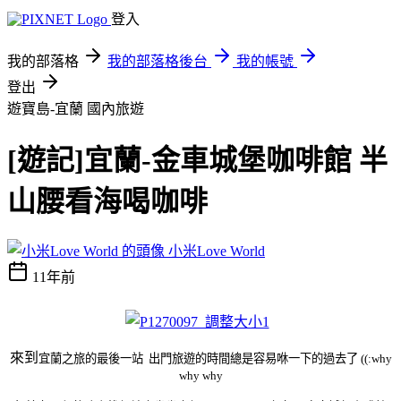
登入
我的部落格
我的部落格後台
我的帳號
登出
遊寶島-宜蘭
國內旅遊
[遊記]宜蘭-金車城堡咖啡館 半
山腰看海喝咖啡
小米Love World
11年前
來到
宜蘭之旅的最後一站
出門旅遊的時間總是容易咻一下的過去了 ((:why
why why