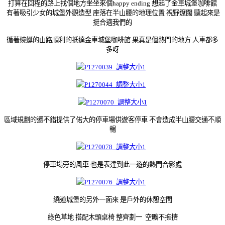
打算在回程的路上
找個地方坐坐
來個
happy ending
想起了金車城堡咖啡館
有著吸引少女的城堡外觀造型 座
落在半山腰的地理位置
視野遼闊
聽起來是
挺合適我們的
循著蜿蜒的山路
順利的抵達金車城堡咖啡館 果真是個熱門的地方 人車都多
多呀
區域規劃的還不錯
提供了偌大的停車場
供遊客停車 不會造成半山腰交通不順
暢
停車場旁的風車 也是表達到此一遊的熱門合影處
繞道城堡的另外一面來 是戶外的休憩空間
綠色草地 搭配木頭桌椅 整齊劃一 空曠不擁擠