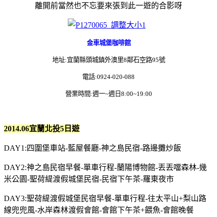
離開前當然也不忘要來張到此一遊的合影呀
金車城堡咖啡館
地址:
宜蘭縣頭城鎮外澳里8鄰石空路95號
電話:0924-020-088
營業時間:週一~週日8:00~19:00
2014.06宜蘭北投5日遊
DAY1:四圍堡車站-藍屋餐廳-神之島民宿-路邊攤炒飯
DAY2:神之島民宿早餐-單車行程-蘭陽博物館-丟丟噹森林-幾
米公園-聖荷緹渡假城堡民宿-民宿下午茶-羅東夜市
DAY3:聖荷緹渡假城堡民宿早餐-單車行程-往太平山+梨山路
線兜兜風-水岸森林渡假會館-會館下午茶+餵魚-會館晚餐