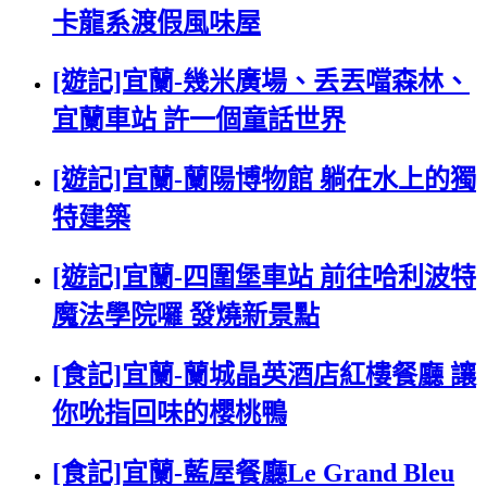
卡龍系渡假風味屋
[遊記]宜蘭-幾米廣場、丢丟噹森林、
宜蘭車站 許一個童話世界
[遊記]宜蘭-蘭陽博物館 躺在水上的獨
特建築
[遊記]宜蘭-四圍堡車站 前往哈利波特
魔法學院囉 發燒新景點
[食記]宜蘭-蘭城晶英酒店紅樓餐廳 讓
你吮指回味的櫻桃鴨
[食記]宜蘭-藍屋餐廳Le Grand Bleu