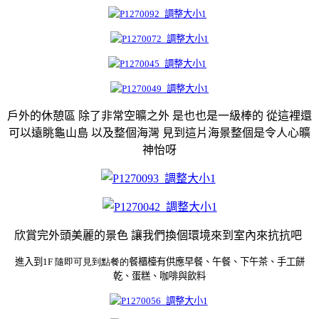
戶外的休憩區 除了非常空曠之外 是也也是一級棒的 從這裡還
可以遠眺龜山島 以及整個海灣 見到這片海景整個是令人心曠
神怡呀
欣賞完外頭美麗的景色 讓我們換個環境來到室內來抗抗吧
進入到1
F 隨即可見到點餐的
餐櫃檯
有供應早
餐
、
午餐
、
下午茶
、
手工餅
乾、蛋糕
、
咖啡與飲料