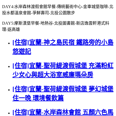
DAY4:水岸森林渡假會館早餐-傳統藝術中心-金車城堡咖啡-北
投水都溫泉會館-爭鮮壽司-北投公園散步
DAY5:摩斯漢堡早餐-地熱谷-北投圖書館-新店逸雲軒港式料
理-返高雄
[住宿]宜蘭-神之島民宿 鐵路旁的小島
悠遊記
[住宿]宜蘭-聖荷緹渡假城堡 充滿粉紅
少女心與超大浴室威廉瑪朵房
[住宿]宜蘭-聖荷緹渡假城堡 夢幻城堡
住一晚 環境餐飲篇
[住宿]宜蘭-水岸森林會館 五顏六色馬