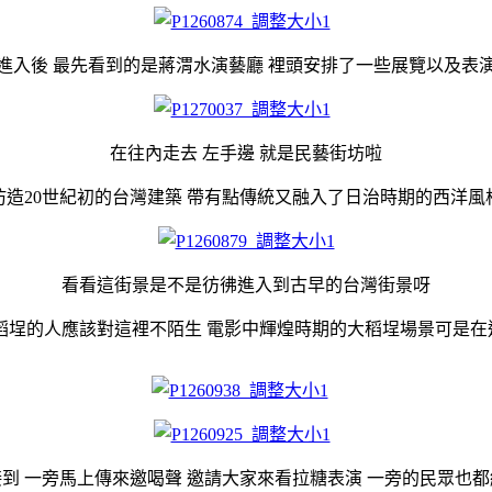
進入後 最先看到的是蔣渭水演藝廳 裡頭安排了一些展覽以及表
在往內走去 左手邊 就是民藝街坊啦
仿造20世紀初的台灣建築 帶有點傳統又融入了日治時期的西洋風
看看這街景是不是彷彿進入到古早的台灣街景呀
大稻埕的人應該對這裡不陌生 電影中輝煌時期的大稻埕場景可是在
到 一旁馬上傳來邀喝聲 邀請大家來看拉糖表演 一旁的民眾也