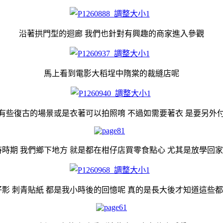
沿著拱門型的迴廊 我們也針對有興趣的商家進入參觀
馬上看到電影大稻埕中隋棠的裁縫店呢
有些復古的場景或是衣著可以拍照唷 不過如需要著衣 是要另外
時時期 我們鄉下地方 就是都在柑仔店買零食點心 尤其是放學回
仔彯 刺青貼紙 都是我小時後的回憶呢 真的是長大後才知道這些