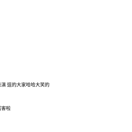
表演 逗的大家哈哈大笑的
厲害啦