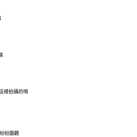
演
格
這裡拍攝的唷
都紛紛圍觀