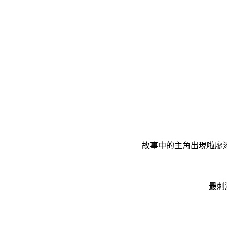
故事中的主角出現啦廖添
最刺