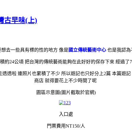
灣古早味(上)
要想去一些具有標的性的地方 像是
國立傳統藝術中心
也是我認為
積約24公頃 把台灣的傳統藝術能夠在此好好的保存下來 經過了7年
的走透透啦 連照片也累積了不少 所以遊記也只好分上2篇 本篇遊
商店 就得要花上不少時間了呢
園區示意圖(圖片截取於官網)
入口處
門票費用NT150/人