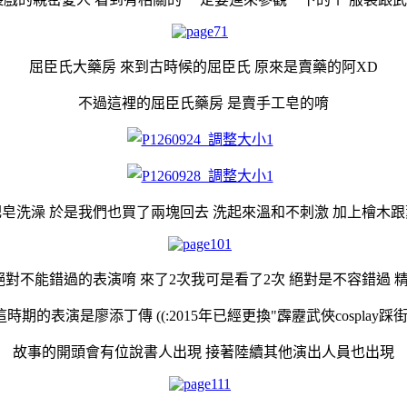
屈臣氏大藥房 來到古時候的屈臣氏 原來是賣藥的阿XD
不過這裡的屈臣氏藥房 是賣手工皂的唷
皂洗澡 於是我們也買了兩塊回去 洗起來溫和不刺激 加上檜木
對不能錯過的表演唷 來了2次我可是看了2次 絕對是不容錯過 精彩萬分
這時期的表演是廖添丁傳 ((:2015年已經更換"霹靂武俠cosplay踩街
故事的開頭會有位說書人出現 接著陸續其他演出人員也出現