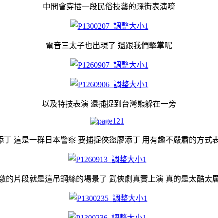
中間會穿插一段民俗技藝的踩街表演唷
電音三太子也出現了 還跟我們擊掌呢
以及特技表演 還捕捉到台灣熊躲在一旁
丁 這是一群日本警察 要捕捉俠盜廖添丁 用有趣不嚴肅的方式
激的片段就是這吊鋼絲的場景了 武俠劇真實上演 真的是太酷太