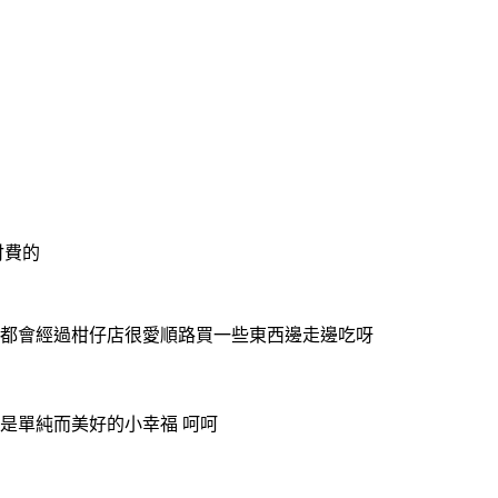
付費的
家都會經過柑仔店很愛順路買一些東西邊走邊吃呀
都是單純而美好的小幸福 呵呵