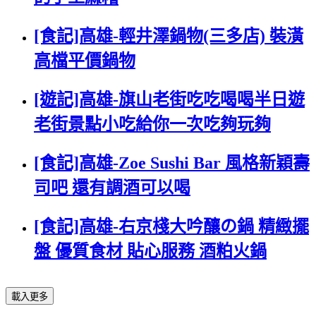
[食記]高雄-輕井澤鍋物(三多店) 裝潢
高檔平價鍋物
[遊記]高雄-旗山老街吃吃喝喝半日遊
老街景點小吃給你一次吃夠玩夠
[食記]高雄-Zoe Sushi Bar 風格新穎壽
司吧 還有調酒可以喝
[食記]高雄-右京棧大吟釀の鍋 精緻擺
盤 優質食材 貼心服務 酒粕火鍋
載入更多