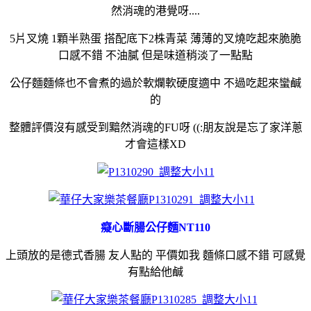
然消魂的港覺呀....
5片叉燒 1顆半熟蛋 搭配底下2株青菜 薄薄的叉燒吃起來脆脆
口感不錯 不油膩 但是味道稍淡了一點點
公仔麵麵條也不會煮的過於軟爛軟硬度適中 不過吃起來蠻鹹
的
整體評價沒有感受到黯然消魂的FU呀 ((:朋友說是忘了家洋蔥
才會這樣XD
癡心斷腸公仔麵NT110
上頭放的是德式香腸 友人點的 平價如我 麵條口感不錯 可感覺
有點給他鹹