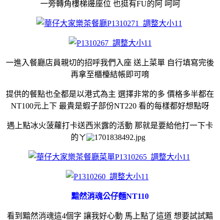
一旁轉角樓梯邊座位 也挺有FU的阿 呵呵
一進入餐廳店員親切的招呼我們入座 送上菜單 自行填寫完後
再拿至櫃檯結帳即可唷
提供的餐點也全都是以港式為主 選擇非常的多 價格多半都在
NT100元上下 最貴是蝦子部份NT220 看的每樣都好想點呀
遇上點冰火菠蘿打卡送西米露的活動 那就是要給他打一下卡
的ㄚ
黯然消魂公仔麵NT110
看到黯然消魂這4個字 讓我好心動 馬上點了這道 想要試試黯