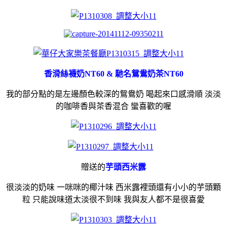
香滑絲襪奶NT60
& 馳名鴛鴦奶茶NT60
我的部分點的是左邊顏色較深的鴛鴦奶 喝起來口感滑順 淡淡
的咖啡香與茶香混合 蠻喜歡的喔
贈送的
芋頭西米露
很淡淡的奶味 一咪咪的椰汁味 西米露裡頭還有小小的芋頭顆
粒 只能說味道太淡很不到味 我與友人都不是很喜愛