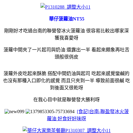
華仔菠蘿油NT55
剛剛好才吃過台南的聯營發冰火菠蘿油 很容易比較出哪家深
獲我喜愛呀
菠蘿中間夾了一片起司與奶油 還露出一半 看起來頗象再吐舌
頭般很俏皮
菠蘿外皮吃起來酥脆 搭配中間奶油與起司 吃起來感覺蠻鹹的
也沒有那種入口即化的感覺 而且只夾到一半 導致前面很鹹 吃
到後面又很乾呀
在我心目中就是聯營發大勝利呀
[食記]台南-聯盈發冰火菠
蘿油 好食好好味呀