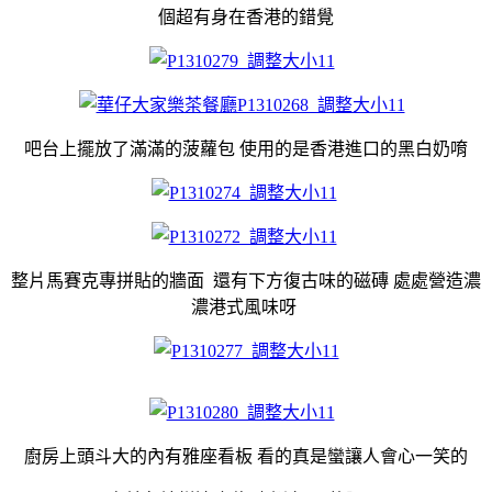
個超有身在香港的錯覺
吧台上擺放了滿滿的菠蘿包 使用的是香港進口的黑白奶唷
整片馬賽克專拼貼的牆面 還有下方復古味的磁磚 處處營造濃
濃港式風味呀
廚房上頭斗大的內有雅座看板 看的真是蠻讓人會心一笑的