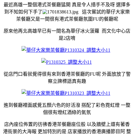
最近高雄一整個港式茶餐廳猛開 真是令人措手不及呀 選擇多
到不知如何下手了
這次嘗試的華仔大家樂
茶餐廳又是一間很有港式茶餐廳氛圍FU的餐廳呢
原來他再北高雄早已有一間名為華仔冰火菠蘿 而文化中心店
是2店唷
從店門口看就覺得很有來到香港茶餐廳的FU呢 外面放放了警
察立牌標語真有趣
進到餐廳裡面感覺五顏六色的好活潑 搭配了彩色霓虹燈 一整
個很有燈紅酒綠的氣氛
店內座位佈置的彷彿香港茶餐廳座位般 以及牆壁上還有著香
港街景的大海報 更加特別的是 店家播放的香港廣播節目阿 整