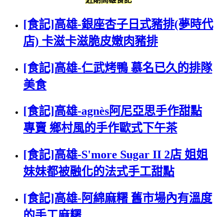
[食記]高雄-銀座杏子日式豬排(夢時代
店) 卡滋卡滋脆皮嫩肉豬排
[食記]高雄-仁武烤鴨 慕名已久的排隊
美食
[食記]高雄-agnès阿尼亞思手作甜點
專賣 鄉村風的手作歐式下午茶
[食記]高雄-S'more Sugar II 2店 姐姐
妹妹都被融化的法式手工甜點
[食記]高雄-阿綿麻糬 舊市場內有溫度
的手工麻糬