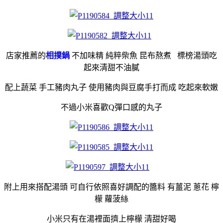
店家推薦的
相撲鍋
不加味精 純粹柴魚 昆布熬煮 標榜湯頭吃
起來清甜不油膩
配上蔬菜 手工豬肉丸子 使用豬肉與豆腐手打而成 吃起來軟嫩
不過小米喜歡Q彈口感的丸子
附上用來搭配湯頭 可自行依照喜好調配的醬料 有薑泥 蔥花 檸
檬 蘿菠絲
小米只有在湯裡面擠上檸檬 清甜好喝