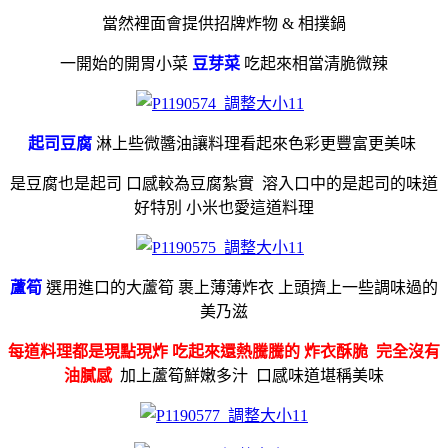
當然裡面會提供招牌炸物 & 相撲鍋
一開始的開胃小菜
豆芽菜
吃起來相當清脆微辣
起司豆腐
淋上些微醬油讓料理看起來色彩更豐富更美味
是豆腐也是起司 口感較為豆腐紮實 溶入口中的是起司的味道
好特別 小米也愛這道料理
蘆筍
選用進口的大蘆筍 裹上薄薄炸衣 上頭擠上一些調味過的
美乃滋
每道料理都是現點現炸 吃起來還熱騰騰的 炸衣酥脆 完全沒有
油膩感
加上蘆筍鮮嫩多汁 口感味道堪稱美味