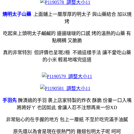
燒明太子山藥
上面鋪上一層厚厚的明太子 與山藥結合 加以燒
烤
吃起來上頭明太子鹹鹹的 逼逼啵啵的口感 烤的溫熱的山藥 有
點稠稠 又脆脆
真的非常特別 但評價也呈現2極 不過這樣手法 讓不愛吃山藥
的小米 輕易地喀完這道
手羽先
醃漬過的手羽 裹上店家特製的炸衣 酥脆 份量一口入嘴
將將好ㄚ 也因如此 會讓人忍不注想再來一份XD
非常貼心的在手握的地方 包上一層紙 不至於吃完滿手油膩
原先還以為會是現在很熱門的 雞翅包明太子呢 呵呵