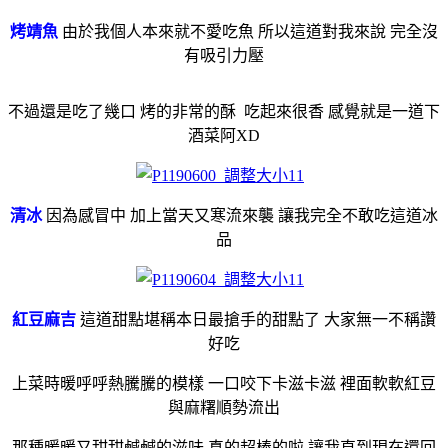
烤靖魚
由於我個人本來就不愛吃魚 所以這道對我來說 完全沒
有吸引力壓
不過還是吃了幾口 烤的非常的酥 吃起來很香 感覺就是一道下
酒菜阿XD
清冰
因為感冒中 加上當天又寒流來襲 讓我完全不敢吃這道冰
品
紅豆麻吉
這道甜點堪稱本日最搶手的甜點了 大家無一不稱讚
好吃
上菜時暖呼呼熱騰騰的模樣 一口咬下卡滋卡滋 裡面軟軟紅豆
與麻糬順勢流出
那種暖暖又甜甜鹹鹹的滋味 真的超棒的啦 讓我直到現在還回