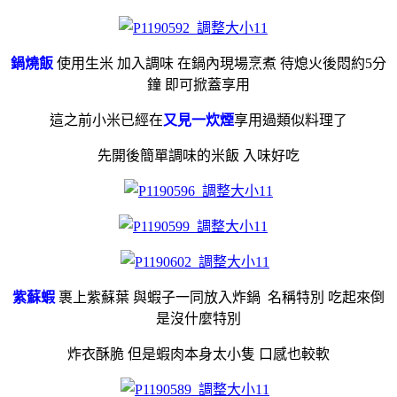
鍋燒飯
使用生米 加入調味 在鍋內現場烹煮 待熄火後悶約5分
鐘 即可掀蓋享用
這之前小米已經在
又見一炊煙
享用過類似料理了
先開後簡單調味的米飯 入味好吃
紫蘇蝦
裹上紫蘇葉 與蝦子一同放入炸鍋 名稱特別 吃起來倒
是沒什麼特別
炸衣酥脆 但是蝦肉本身太小隻 口感也較軟