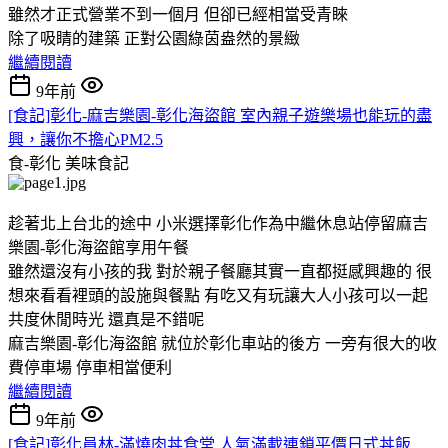
雖然才正式營業不到一個月 但卻已經相當受青睞
除了吸睛的建築 正對公園綠茵盎然的景緻
繼續閱讀
9年前
[食記]彰化-麻吉樂園-彰化海盜館 室內親子遊樂場也能玩的盡
興，讓你不擔心PM2.5
食-彰化
美味食記
趁著北上台北的途中 小米選擇彰化作為中繼休息站停留麻吉
樂園-彰化海盜館享用午餐
雖然還沒有小孩的我 對於親子餐廳其實一直都挺感興趣的 很
想來看看裡頭的設施與餐點 有吃又有玩讓大人小孩可以一起
共度休閒時光 還真是不錯呢
麻吉樂園-彰化海盜館 就位於彰化車站的後方 一旁有很大的收
費停車場 停車相當便利
繼續閱讀
9年前
[食記]彰化員林-滿燒肉丼食堂 人氣滿載連鎖平價日式丼飯