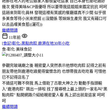
她那在地人的老公跟家人都很愛吃這家 自己本身也是吃過好
幾次 覺得美味&CP值優呀 所以要帶我這姐姐來鑑定抗抗 呵呵
這趟來到彰化員林 發現這裡有質感的餐廳還真不少間 似乎很
多美食等待小米來挖掘 ((:沒關係 等妹妹生產完 我又有藉口可
以去品嚐美食惹((灑花))
繼續閱讀
11年前
[食記]彰化-黑點肉粽 鹿港在地30年小吃
食-彰化
美味食記
參觀完玻璃廟之後 親密愛人突然表示他想吃肉粽 記得之前有
朋友帶他到鹿港吃過覺得蠻懷念的 也想帶我去吃吃看 可惜他
已不記得店名了
不過這可難不倒我 馬上借助了古歌大神之力 動動手指頭輸
入"鹿港肉粽" 跳出一排啦 找了搜尋榜上最上頭的一家名叫"黑
點肉粽" 點開網路介紹給親密愛人看 馬上認出就是這家 呵呵
呵
繼續閱讀