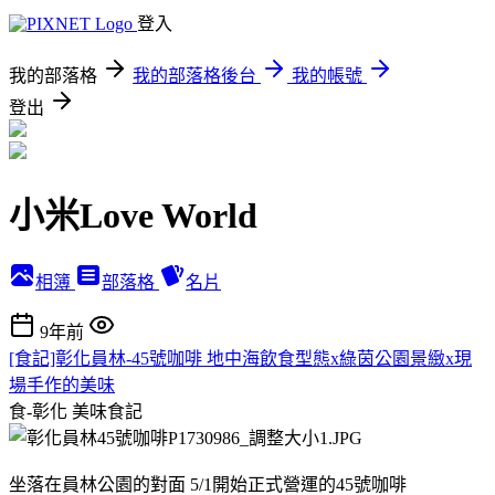
登入
我的部落格
我的部落格後台
我的帳號
登出
小米Love World
相簿
部落格
名片
9年前
[食記]彰化員林-45號咖啡 地中海飲食型態x綠茵公園景緻x現
場手作的美味
食-彰化
美味食記
坐落在員林公園的對面 5/1開始正式營運的45號咖啡