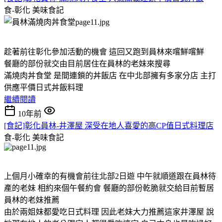
食-彰化
美味食記
趁著前往彰化參加活動的機會 這回又跑到員林來嚐鮮嚐鮮
餐廳的部份就交由目前居住在員林的老妹來搜尋
滿燒肉丼食堂 是間連鎖的丼飯店 在中北部擁有多家分店 主打
供應平價日式丼飯料理
繼續閱讀
10年前
[食記]彰化員林-井澤屋 深受在地人喜愛的高CP值日式料理店
食-彰化
美味食記
上個月小確幸的有機會前往北部2日遊 中午就順道跟在員林待
產的老妹 相約來個午餐約會 餐廳的部份乾脆就交給目前暫居
員林的老妹推薦
由於兩姐妹都愛吃日式料理 因此老妹大力推薦這家井澤屋 說