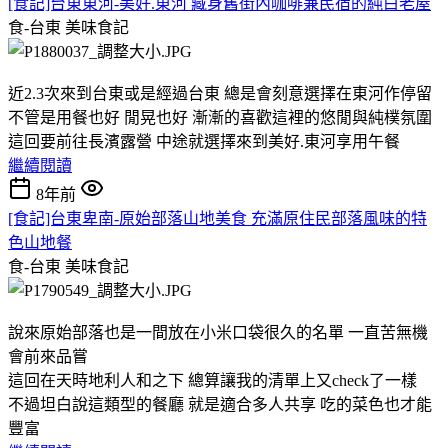
[食記]台東東河-美好.東河 藏身舊街內咖啡兼民宿的純白老屋
食-台東
美味食記
近2.3次來到台東或是經過台東 總是會刻意選擇在東河作停留
不管是用餐也好 閒晃也好 漸漸的喜歡這裡的悠閒與純樸氛圍
這回要前往長濱露營 中途就選擇來到美好.東河享用午餐
繼續閱讀
8年前
[食記]台東卑南-原始部落山地美食 充滿原住民部落風味的特
色山地餐
食-台東
美味食記
說來原始部落也是一間放在小米口袋很久的名單 一直苦無機
會前來品嘗
這回在天時地利人和之下 總算讓我的清單上又check了一樣
不過坦白說這類型的餐廳 就是適合多人共享 吃的菜色也才能
豐富