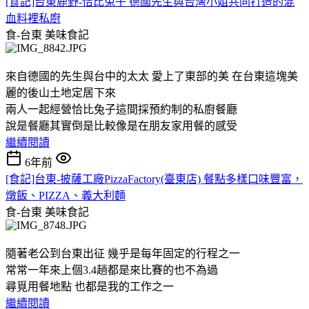
[食記]台東鹿野-恰比兔子 德國先生與台灣小姐共同打造的混
血料裡私廚
食-台東
美味食記
來自德國的先生與台中的太太 愛上了東部的美 在台東這塊美
麗的後山土地定居下來
兩人一起經營恰比兔子這間採預約制的私廚餐廳
說是餐廳其實倒是比較像是在朋友家用餐的感受
繼續閱讀
6年前
[食記]台東-披薩工廠PizzaFactory(臺東店) 餐點多樣口味豐富，
燉飯、PIZZA、義大利麵
食-台東
美味食記
隨著老公到台東出征 幾乎是每年固定的行程之一
常常一年來上個3.4趟都是來比賽的也不為過
尋覓用餐地點 也都是我的工作之一
繼續閱讀