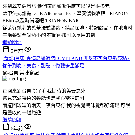
來到翠安儂風旅 他們家的餐飲供應可以說是很多元
藍帶法式甜點T.C.B Afternoon Tea、翠安儂餐酒館 TRIANON
Bistro 以及時尚酒吧 TRIANON BAR
從遠近馳名的藍帶法式甜點、精品咖啡、特調飲品、在地食材
午晚餐點至調酒小酌 在館內都可以享用的到
繼續閱讀
5年前
[食記]台東-專情島餐酒館LOVELAND 非吃不可台東新亮點~
從午到晚，美食、甜點、微醺多重滿足
食-台東
美味食記
毎回來到台東 除了有我期待的美景之外
遇見充滿特色的餐廳也是我心嚮往的阿
而這回短短的兩天一夜台東行 我的視覺與味覺都好滿足 可說
是豐收的一趟旅遊
繼續閱讀
6年前