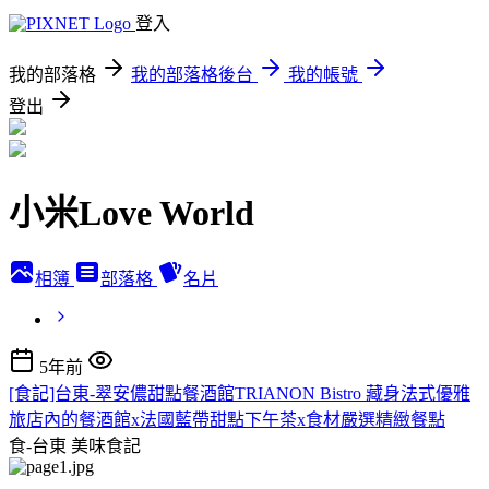
登入
我的部落格
我的部落格後台
我的帳號
登出
小米Love World
相簿
部落格
名片
5年前
[食記]台東-翠安儂甜點餐酒館TRIANON Bistro 藏身法式優雅
旅店內的餐酒館x法國藍帶甜點下午茶x食材嚴選精緻餐點
食-台東
美味食記