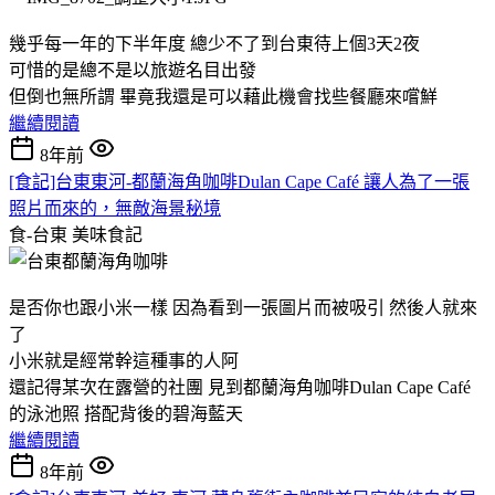
幾乎每一年的下半年度 總少不了到台東待上個3天2夜
可惜的是總不是以旅遊名目出發
但倒也無所謂 畢竟我還是可以藉此機會找些餐廳來嚐鮮
繼續閱讀
8年前
[食記]台東東河-都蘭海角咖啡Dulan Cape Café 讓人為了一張
照片而來的，無敵海景秘境
食-台東
美味食記
是否你也跟小米一樣 因為看到一張圖片而被吸引 然後人就來
了
小米就是經常幹這種事的人阿
還記得某次在露營的社團 見到都蘭海角咖啡Dulan Cape Café
的泳池照 搭配背後的碧海藍天
繼續閱讀
8年前