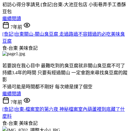
初訪心得分享請見:[食記]台東-大池豆包店 小街巷弄手工香酥
豆包
繼續閱讀
7年前
[食記]台東關山-關山臭豆腐 走過路過不容錯過的必吃美味臭
豆腐
食-台東
美味食記
若要說在我心目中 最難吃到的臭豆腐就非關山臭豆腐不可了
持續3.4年的時間 只要有經過關山 一定會跑來尋找臭豆腐的蹤
影
不過可能是時間都不剛好 每次總是撲了個空
繼續閱讀
7年前
[食記]台東-檔案室的第六夜 神秘檔案室內葫蘆裡到底藏了什
麼料
食-台東
美味食記