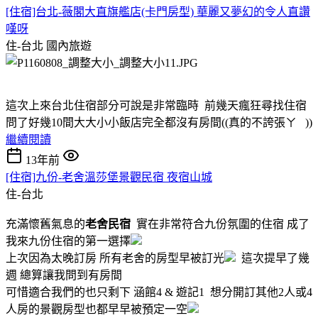
[住宿]台北-薇閣大直旗艦店(卡門房型) 華麗又夢幻的令人直讚
嘆呀
住-台北
國內旅遊
這次上來台北住宿部分可說是非常臨時 前幾天瘋狂尋找住宿
問了好幾10間大大小小飯店完全都沒有房間((真的不誇張ㄚ ))
繼續閱讀
13年前
[住宿]九份-老舍溫莎堡景觀民宿 夜宿山城
住-台北
充滿懷舊氣息的
老舍民宿
實在非常符合九份氛圍的住宿 成了
我來九份住宿的第一選擇
上次因為太晚訂房 所有老舍的房型早被訂光
這次提早了幾
週 總算讓我問到有房間
可惜適合我們的也只剩下 涵館4 & 遊記1 想分開訂其他2人或4
人房的景觀房型也都早早被預定一空