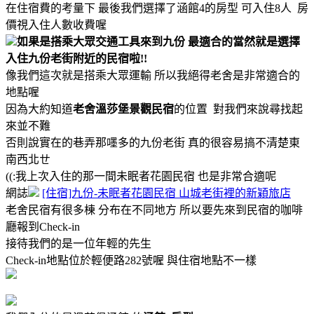
在住宿費的考量下 最後我們選擇了涵館4的房型 可入住8人 房
價視入住人數收費喔
如果是搭乘大眾交通工具來到九份 最適合的當然就是選擇
入住九份老街附近的民宿啦!!
像我們這次就是搭乘大眾運輸 所以我絕得老舍是非常適合的
地點喔
因為大約知道
老舍溫莎堡景觀民宿
的位置 對我們來說尋找起
來並不難
否則說實在的巷弄那嚜多的九份老街 真的很容易搞不清楚東
南西北ㄝ
((:我上次入住的那一間未眠者花園民宿 也是非常合適呢
網誌
[住宿]九份-未眠者花園民宿 山城老街裡的新穎旅店
老舍民宿有很多棟 分布在不同地方 所以要先來到民宿的咖啡
廳報到Check-in
接待我們的是一位年輕的先生
Check-in地點位於輕便路282號喔 與住宿地點不一樣