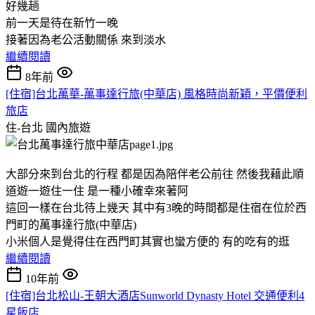
好幾趟
前一天是待在新竹一晚
接著因為老公活動關係 來到淡水
繼續閱讀
8年前
[住宿]台北萬華-萬事達行旅(中華店) 風格時尚新穎，平價便利
旅店
住-台北
國內旅遊
大部分來到台北的行程 都是因為陪伴老公前往 然後我藉此順
道遊一遊住一住 是一種小確幸來著阿
這回一樣在台北待上幾天 其中有3晚的時間都是住宿在位於西
門町的萬事達行旅(中華店)
小米個人是覺得住在西門町其實也蠻方便的 有的吃有的逛
繼續閱讀
10年前
[住宿]台北松山-王朝大酒店Sunworld Dynasty Hotel 交通便利4
星飯店