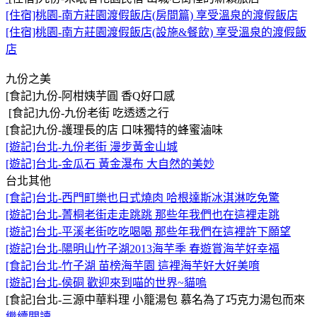
[住宿]桃園-南方莊園渡假飯店(房間篇) 享受溫泉的渡假飯店
[住宿]桃園-南方莊園渡假飯店(設施&餐飲) 享受溫泉的渡假飯
店
九份之美
[食記]九份-阿柑姨芋圓 香Q好口感
[食記]九份-九份老街 吃透透之行
[食記]九份-護理長的店 口味獨特的蜂蜜滷味
[遊記]台北-九份老街 漫步黃金山城
[遊記]台北-金瓜石 黃金瀑布 大自然的美妙
台北其他
[食記]台北-西門町樂也日式燒肉 哈根達斯冰淇淋吃免驚
[遊記]台北-菁桐老街走走跳跳 那些年我們也在這裡走跳
[遊記]台北-平溪老街吃吃喝喝 那些年我們在這裡許下願望
[遊記]台北-陽明山竹子湖2013海芋季 春遊賞海芋好幸福
[食記]台北-竹子湖 苗榜海芋園 這裡海芋好大好美唷
[遊記]台北-侯硐 歡迎來到喵的世界~貓嗚
[食記]台北-三源中華料理 小籠湯包 慕名為了巧克力湯包而來
繼續閱讀