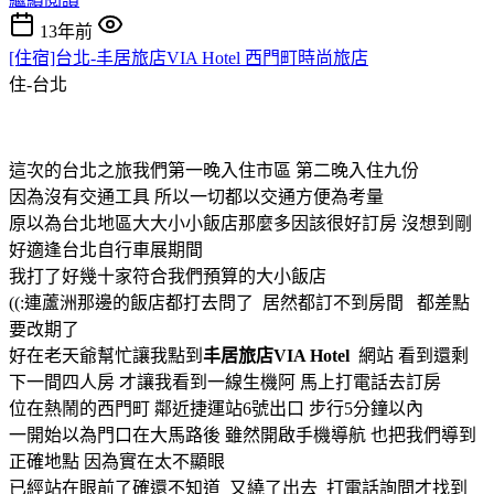
13年前
[住宿]台北-丰居旅店VIA Hotel 西門町時尚旅店
住-台北
這次的台北之旅我們第一晚入住市區 第二晚入住九份
因為沒有交通工具 所以一切都以交通方便為考量
原以為台北地區大大小小飯店那麼多因該很好訂房 沒想到剛
好適逢台北自行車展期間
我打了好幾十家符合我們預算的大小飯店
((:連蘆洲那邊的飯店都打去問了 居然都訂不到房間
都差點
要改期了
好在老天爺幫忙讓我點到
丰居旅店VIA Hotel
網站 看到還剩
下一間四人房 才讓我看到一線生機阿
馬上打電話去訂房
位在熱鬧的西門町 鄰近捷運站6號出口 步行5分鐘以內
一開始以為門口在大馬路後 雖然開啟手機導航 也把我們導到
正確地點 因為實在太不顯眼
已經站在眼前了確還不知道 又繞了出去 打電話詢問才找到