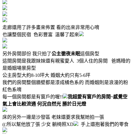
走廊還用了許多畫來佈置 看的出來非常用心唷
也讓整個民宿 色彩豐富 溫馨了起來
另外房間部份 我只拍了
公主徹夜未眠
這個房型
這間房間是我跟妹妹還有親蜜愛人 3個人住的房間 爸媽睡的
是婚姻場景房型
公主房型大約8-10坪大 婚姻大約只有5-6坪
我們的房間整個牆壁都是漆成橘色系的 而婚姻則是浪漫的粉
紅色系唷
每一個房間都是有窗戶的喔!!
我超愛有窗戶的房間~感覺空
氣上會比較流通 何況自然光 勝於日光燈
床的另外一邊是沙發區 老妹還要求我幫她拍一張
((:所以幫他放了張 少女 躺椅照XD
手上還抱著我們的零食