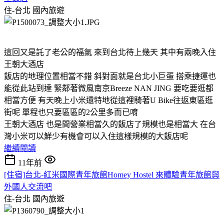
住-台北
國內旅遊
這回又是託了老公的福氣 來到台北待上幾天 其中有兩晚入住
王朝大酒店
飯店的地理位置相當不錯 斜對面就是台北小巨蛋 搭乘捷運也
能從此站到達 緊鄰著微風南京Breeze NAN JING 要吃要逛都
相當方便 有天晚上小米還特地從這裡騎著U Bike往返東區逛
街呢 單程也只要區區的2公里多而已唷
王朝大酒店 也是間營業相當久的飯店了規模也是相當大 在台
灣小米可以鮮少有機會可以入住這樣規模的大飯店呢
繼續閱讀
11年前
[住宿]台北-紅米國際青年旅館Homey Hostel 來體驗青年旅館與
外國人交流吧
住-台北
國內旅遊