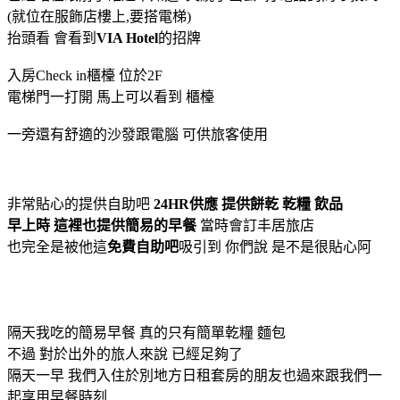
(就位在服飾店樓上,要搭電梯)
抬頭看 會看到
VIA Hotel
的招牌
入房Check in櫃檯 位於2F
電梯門一打開 馬上可以看到 櫃檯
一旁還有舒適的沙發跟電腦 可供旅客使用
非常貼心的提供自助吧
24HR供應
提供餅乾 乾糧 飲品
早上時 這裡也提供簡易的早餐
當時會訂丰居旅店
也完全是被他這
免費自助吧
吸引到 你們說 是不是很貼心阿
隔天我吃的簡易早餐 真的只有簡單乾糧 麵包
不過 對於出外的旅人來說 已經足夠了
隔天一早 我們入住於別地方日租套房的朋友也過來跟我們一
起享用早餐時刻