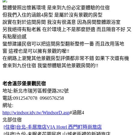
整體營照出懷舊環境 是來到九份必定要體驗的住宿
但我們入住的涵館4房型 是屬於沒有景觀的房型
說實在對於這間房間 我沒有很滿意 因為房間整體跟浴室
另我絕得有點老舊 在於環境上不是那麼舒適 而且隔音不好 又
有點壓迫感
蠻想建議民宿可以把這間房型翻新整修一番 而且改用落地
窗 這裡也是可以擁有景觀的喔!!
在網路上瀏覽其他景觀房型評價都非常不錯 如果下次還有機
會來到九份住宿 我蠻想體驗其他景觀房間的!!
老舍溫莎堡景觀民宿
地址:新北市瑞芳區輕便路282號
電話:0912547078 0960576258
網址:
http://windsor.idv.tw/WindsorD.asp
#涵館4
北部住宿
[住宿]台北-丰居旅店VIA Hotel 西門町時尚旅店
[住宿]九份-未眠者花園民宿 山城老街裡的新穎旅店