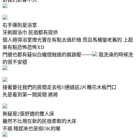
右手邊則是浴室
牙刷跟浴巾 民宿都有提供
個人絕得浴室燈光實在有點太過於暗 而且馬桶蠻老舊的 上起
來有點恐怖恐怖XD
門縫也都有疑似白蟻侵蝕過的痕跡壓~~~~
我洗澡的時候洗
的很不安穩
接著要往我們的房間走去啦!!通過這2片雕花木板門口
先是看到第一間房間 將將
無疑是2張舒適的雙人床
雖然不比現在新的民宿柔軟的大床
不過 睡起來也是挺OK的喔