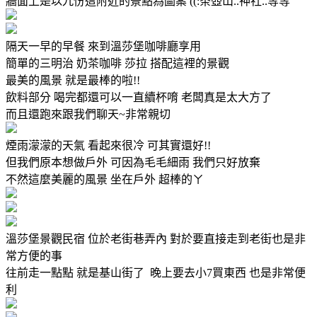
牆面上是以九份這附近的景點為圖案 ((:茶壺山..神社..等等
隔天一早的早餐 來到溫莎堡咖啡廳享用
簡單的三明治 奶茶咖啡 莎拉 搭配這裡的景觀
最美的風景 就是最棒的啦!!
飲料部分 喝完都還可以一直續杯唷 老闆真是太大方了
而且還跑來跟我們聊天~非常親切
煙雨濛濛的天氣 看起來很冷 可其實還好!!
但我們原本想做戶外 可因為毛毛細雨 我們只好放棄
不然這麼美麗的風景 坐在戶外 超棒的ㄚ
溫莎堡景觀民宿 位於老街巷弄內 對於要直接走到老街也是非
常方便的事
往前走一點點 就是基山街了 晚上要去小7買東西 也是非常便
利