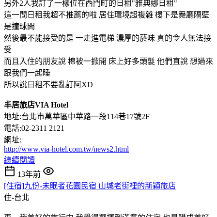
另外2人我訂了一樣位在西門町的日租"雅典娜日租"
這一間日租我超不推薦的啦 居住環境超複雜 樓下是舞廳隔壁
是撞球間
然後最不能接受的是 一走進電梯 濃厚的菸味 真的令人無法接
受
而且入住的朋友說 棉被一掀開 床上好多頭髮 他們直說 想過來
跟我們一起睡
所以說日租不要亂訂阿XD
丰居旅店VIA Hotel
地址:台北市萬華區中華路一段114巷17號2F
電話:02-2311 2121
網址:
http://www.via-hotel.com.tw/news2.html
繼續閱讀
13年前
[住宿]九份-未眠者花園民宿 山城老街裡的新穎旅店
住-台北