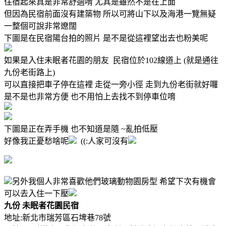
住宿起來真是非常舒適唷 尤其是雖然不是在上面
但因為民宿前面沒有建築物 所以可將山下以及海港一覽無疑
一整個可說非常遼闊
下圖是在民宿陽台拍的照片 是不是從這裡望出去也粉美呢
如果是入住未眠者花園的朋友 民宿位於102線道上 (就是通往
九份老街路上)
可以直接把車子停在這裡 走從一旁小徑 走到九份老街就好囉
是不是也非常方便 也不用怕上去找不到停車位唷
下圖是正在弄手機 也不知道是隨 ~亂拍低壓
好像我正憂愁啥呢
((:人家可沒有
另外我個人非常喜歡他們玻璃動物園房型 希望下次有機會
可以去入住一下壓
九份 未眠者花園民宿
地址:新北市瑞芳區石埤巷78號