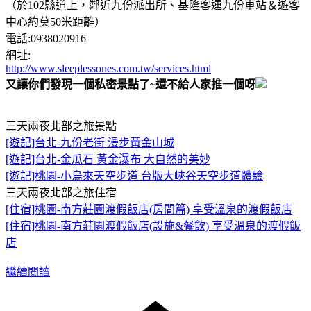
（於102縣道上，鄰近九份派出所、基隆客運九份車站＆遊客
中心約莫50米距離）
電話:0938020916
網址:
http://www.sleeplessones.com.tw/services.html
又讓你們發現一個私密景點了~還不給人家推一個呀
三天兩夜北部之旅景點
[遊記]台北-九份老街 漫步黃金山城
[遊記]台北-金瓜石 黃金瀑布 大自然的美妙
[遊記]桃園-小烏來天空步道 台版大峽谷天空步道體驗
三天兩夜北部之旅住宿
[住宿]桃園-南方莊園渡假飯店(房間篇) 享受溫泉的渡假飯店
[住宿]桃園-南方莊園渡假飯店(設施&餐飲) 享受溫泉的渡假飯
店
繼續閱讀