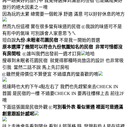
再一趟美好的旅行中 我覺得選擇到滿意的住宿 也是購成美好
旅行的絕大因素之ㄧ唷
因為玩的太累 總需要一個乾淨 舒適 滿意 可以好好休息的地方
然而九份這裡 實在很多蠻有味道的民宿 ((:我說的味道可不是
有形中的氣味 可別誤會人家意思ㄋㄟ
坦白說
九份-未眠者花園民宿
不是我ㄧ開始的首選
原本選擇了幾間可以符合九份氛圍知名的民宿 非常可惜都沒
有房間啦
((:誰叫我們出發前一週才訂房
哈哈
搜尋到未眠者花園民宿 就覺得那種時尚旅店的設計 也非常吸
引我 當然二話不說 馬上先訂房啦
((:雖然覺得價位不算便宜 不過還真的蠻喜歡的唷
抵達時也大約下午4點左右了 我們也先趕緊來去CHECK IN
首圖 是民宿的一樓 不過要CHECK IN 要再往樓梯上去 前往2F
唷
下面這張圖是民宿外觀 ((:
可別看外表 看似普通 裡面可是通滿
創意跟設計感呢
往上走後會先看到陽台 看別人部落格 時 發現有些人是在這裡