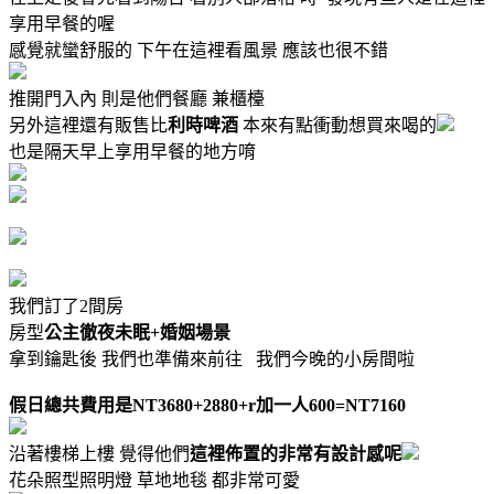
享用早餐的喔
感覺就蠻舒服的 下午在這裡看風景 應該也很不錯
推開門入內 則是他們餐廳 兼櫃檯
另外這裡還有販售比
利時啤酒
本來有點衝動想買來喝的
也是隔天早上享用早餐的地方唷
我們訂了2間房
房型
公主徹夜未眠+婚姻場景
拿到鑰匙後 我們也準備來前往 我們今晚的小房間啦
假日總共費用是NT3680+2880+r加一人600=NT7160
沿著樓梯上樓 覺得他們
這裡佈置的非常有設計感呢
花朵照型照明燈 草地地毯 都非常可愛