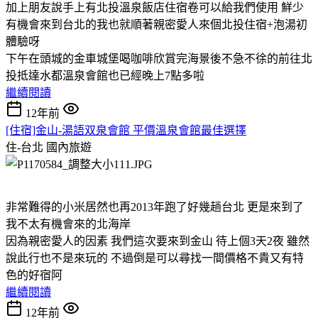
加上朋友說手上有北投溫泉飯店住宿卷可以給我們使用 鮮少
有機會來到台北的我也就順著親密愛人來個北投住宿+泡湯初
體驗呀
下午在頭城的金車城堡喝咖啡欣賞完海景後不急不徐的前往北
投抵達水都溫泉會館也已經晚上7點多啦
繼續閱讀
12年前
[住宿]金山-湯語双泉會館 平價溫泉會館最佳選擇
住-台北
國內旅遊
非常難得的小米居然也再2013年跑了好幾趟台北 更是來到了
我不太有機會來的北海岸
因為親密愛人的因素 我們這次要來到金山 待上個3天2夜 雖然
說此行也不是來玩的 不過倒是可以尋找一間價格不貴又有特
色的好宿阿
繼續閱讀
12年前