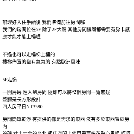
辦理好入住手續後 我們準備前往房間囉
我們的房間位在5F 除了2F大廳 其他房間樓層都需要有房卡感
應才能才能上樓喔
不過也可以走樓梯上樓的
樓梯佈置的蠻有氣氛的 有點歐洲風味
5F走道
一開房房 進入到房間 隨即可以將整個房間一覽無疑
整體是長方形設計
四人房平日NT3580
房間簡單乾淨 有提供的都是需求的東西 沒有多於東西置於房
內
的確 寸土寸金的台北 飯店空間上使用需要多花點心思呢 呵呵