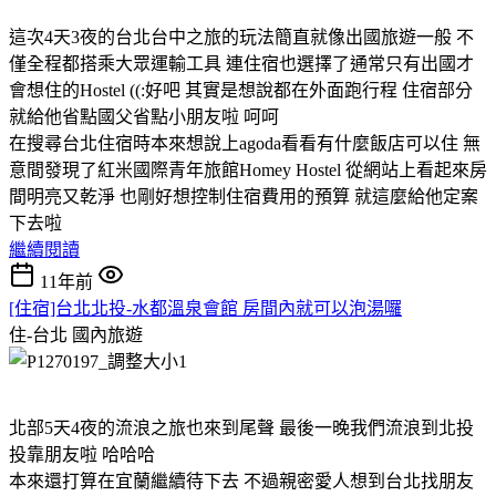
這次4天3夜的台北台中之旅的玩法簡直就像出國旅遊一般 不
僅全程都搭乘大眾運輸工具 連住宿也選擇了通常只有出國才
會想住的Hostel ((:好吧 其實是想說都在外面跑行程 住宿部分
就給他省點國父省點小朋友啦 呵呵
在搜尋台北住宿時本來想說上agoda看看有什麼飯店可以住 無
意間發現了紅米國際青年旅館Homey Hostel 從網站上看起來房
間明亮又乾淨 也剛好想控制住宿費用的預算 就這麼給他定案
下去啦
繼續閱讀
11年前
[住宿]台北北投-水都溫泉會館 房間內就可以泡湯囉
住-台北
國內旅遊
北部5天4夜的流浪之旅也來到尾聲 最後一晚我們流浪到北投
投靠朋友啦 哈哈哈
本來還打算在宜蘭繼續待下去 不過親密愛人想到台北找朋友