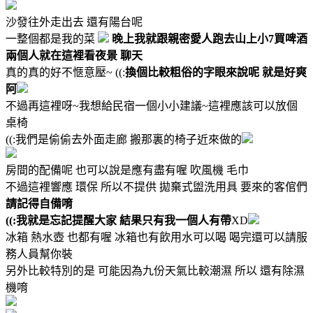
沙發往外走出去 還有陽台呢
一整個都是我的菜
晚上我就跟親密愛人跑去山上小7買啤酒
兩個人就在這裡看夜景 聊天
真的真的好不愜意壓~ ((:
換個比較粗俗的字眼來說呢
就是好爽
阿
不過再這裡呀~我想給民宿一個小小建議~這裡應該可以放個
桌椅
((:我們是偷偷去外面走廊 搬那裏的椅子近來做的
房間的配備呢 也可以說是應有盡有喔 吹風機 毛巾
不過這裡響應 環保 所以不提供 拋棄式盥洗用具 要來的客倌們
請記得自備唷
((:我就是忘記提醒大家 結果只有我一個人有帶
XD
冰箱 熱水壺 也都有喔 冰箱也有飲用水可以喝 喝完還可以請服
務人員幫你裝
另外比較特別的是 可能因為九份天氣比較潮濕 所以 還有除濕
機唷