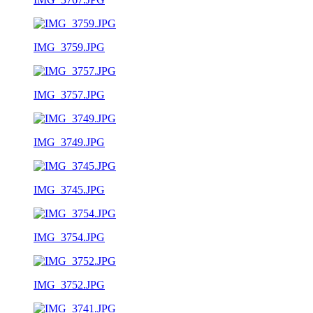
IMG_3759.JPG
IMG_3757.JPG
IMG_3749.JPG
IMG_3745.JPG
IMG_3754.JPG
IMG_3752.JPG