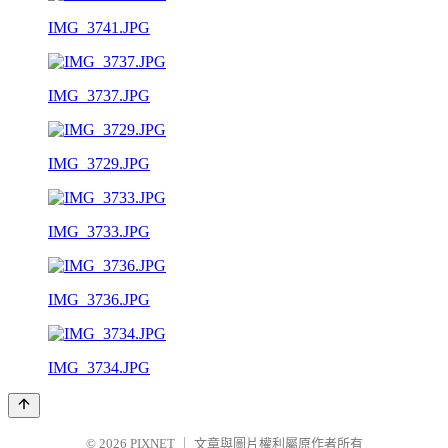
IMG_3741.JPG
IMG_3737.JPG
IMG_3729.JPG
IMG_3733.JPG
IMG_3736.JPG
IMG_3734.JPG
© 2026
PIXNET
｜
文章與圖片權利屬原作者所有