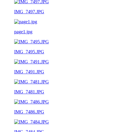
IMG_7497.JPG
page1.jpg
IMG_7495.JPG
IMG_7491.JPG
IMG_7481.JPG
IMG_7486.JPG
IMG_7484.JPG