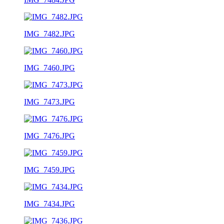
IMG_7482.JPG
IMG_7460.JPG
IMG_7473.JPG
IMG_7476.JPG
IMG_7459.JPG
IMG_7434.JPG