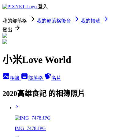
登入
我的部落格
我的部落格後台
我的帳號
登出
小米Love World
相簿
部落格
名片
2020高雄食記 的相簿照片
IMG_7478.JPG