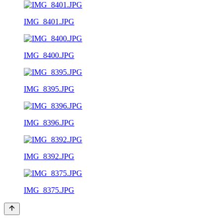
IMG_8401.JPG
IMG_8400.JPG
IMG_8395.JPG
IMG_8396.JPG
IMG_8392.JPG
IMG_8375.JPG