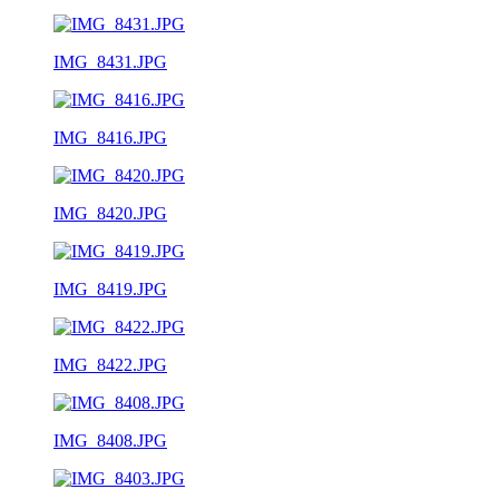
IMG_8431.JPG
IMG_8416.JPG
IMG_8420.JPG
IMG_8419.JPG
IMG_8422.JPG
IMG_8408.JPG