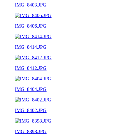
IMG_8403.JPG
IMG_8406.JPG
IMG_8414.JPG
IMG_8412.JPG
IMG_8404.JPG
IMG_8402.JPG
IMG_8398.JPG