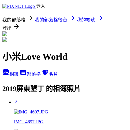
登入
我的部落格
我的部落格後台
我的帳號
登出
小米Love World
相簿
部落格
名片
2019屏東墾丁 的相簿照片
IMG_4697.JPG