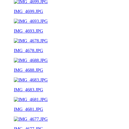
IMG_4699.JPG
IMG_4693.JPG
IMG_4678.JPG
IMG_4688.JPG
IMG_4683.JPG
IMG_4681.JPG
IMG_4677.JPG