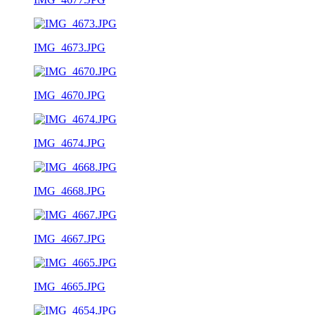
IMG_4673.JPG
IMG_4670.JPG
IMG_4674.JPG
IMG_4668.JPG
IMG_4667.JPG
IMG_4665.JPG