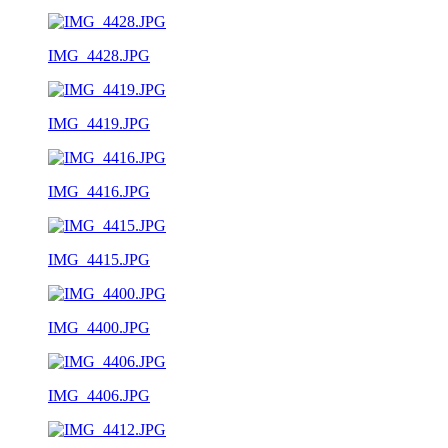
IMG_4428.JPG
IMG_4419.JPG
IMG_4416.JPG
IMG_4415.JPG
IMG_4400.JPG
IMG_4406.JPG