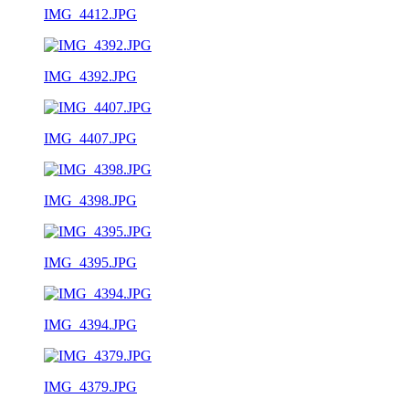
IMG_4412.JPG
IMG_4392.JPG
IMG_4407.JPG
IMG_4398.JPG
IMG_4395.JPG
IMG_4394.JPG
IMG_4379.JPG