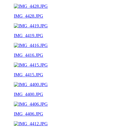
IMG_4428.JPG
IMG_4419.JPG
IMG_4416.JPG
IMG_4415.JPG
IMG_4400.JPG
IMG_4406.JPG