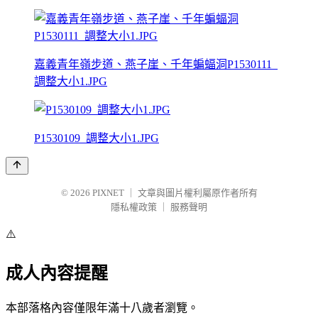
嘉義青年嶺步道、燕子崖、千年蝙蝠洞P1530111_
調整大小1.JPG
P1530109_調整大小1.JPG
© 2026
PIXNET
｜
文章與圖片權利屬原作者所有
隱私權政策
｜
服務聲明
⚠️
成人內容提醒
本部落格內容僅限年滿十八歲者瀏覽。