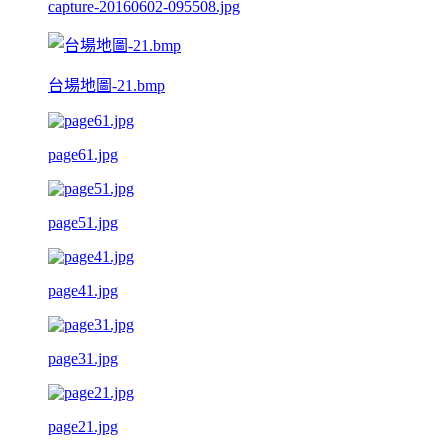
capture-20160602-095508.jpg
台場地圖-21.bmp
page61.jpg
page51.jpg
page41.jpg
page31.jpg
page21.jpg