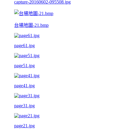
capture-20160602-095508.jpg
台場地圖-21.bmp
page61.jpg
page51.jpg
page41.jpg
page31.jpg
page21.jpg