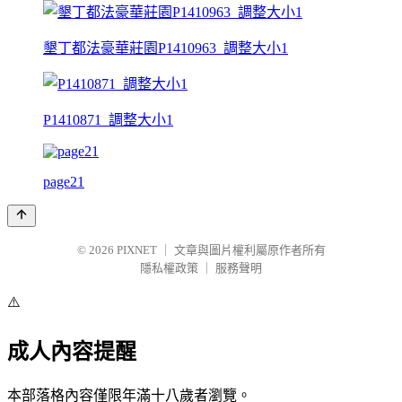
墾丁都法豪華莊園P1410963_調整大小1
P1410871_調整大小1
page21
© 2026
PIXNET
｜
文章與圖片權利屬原作者所有
隱私權政策
｜
服務聲明
⚠️
成人內容提醒
本部落格內容僅限年滿十八歲者瀏覽。