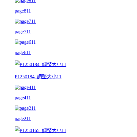
page811
page711
page611
P1250184_調整大小11
page411
page211